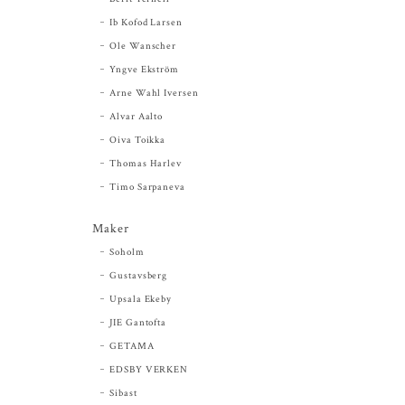
Ib Kofod Larsen
Ole Wanscher
Yngve Ekström
Arne Wahl Iversen
Alvar Aalto
Oiva Toikka
Thomas Harlev
Timo Sarpaneva
Maker
Soholm
Gustavsberg
Upsala Ekeby
JIE Gantofta
GETAMA
EDSBY VERKEN
Sibast