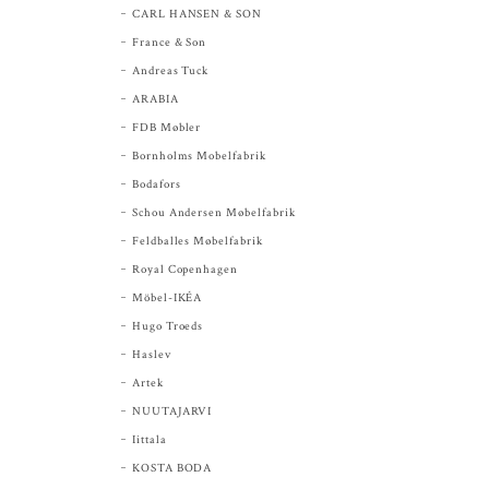
CARL HANSEN & SON
France & Son
Andreas Tuck
ARABIA
FDB Møbler
Bornholms Mobelfabrik
Bodafors
Schou Andersen Møbelfabrik
Feldballes Møbelfabrik
Royal Copenhagen
Möbel-IKÉA
Hugo Troeds
Haslev
Artek
NUUTAJARVI
Iittala
KOSTA BODA