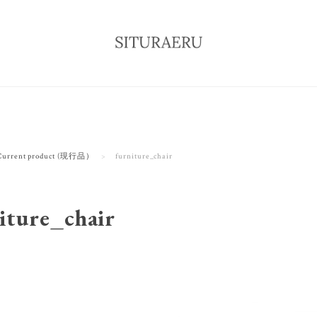
Current product (現行品）
furniture_chair
iture_chair