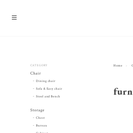
CATEGORY
Home
Chair
Dining chair
furn
Sofa & Easy chair
Stool and Bench
Storage
Chest
Bureau