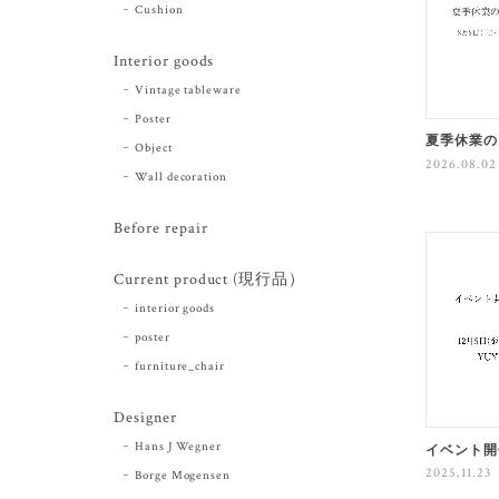
Cushion
Interior goods
Vintage tableware
Poster
夏季休業の
Object
2026.08.02
Wall decoration
Before repair
Current product (現行品）
interior goods
poster
furniture_chair
Designer
Hans J Wegner
イベント開
2025.11.23
Borge Mogensen