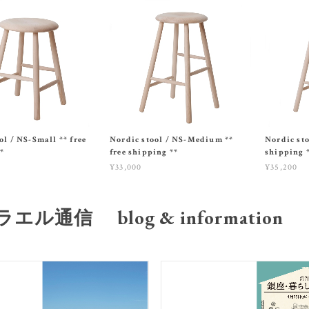
ol / NS-Small ** free
Nordic stool / NS-Medium **
Nordic sto
*
free shipping **
shipping 
¥33,000
¥35,200
エル通信 blog & information