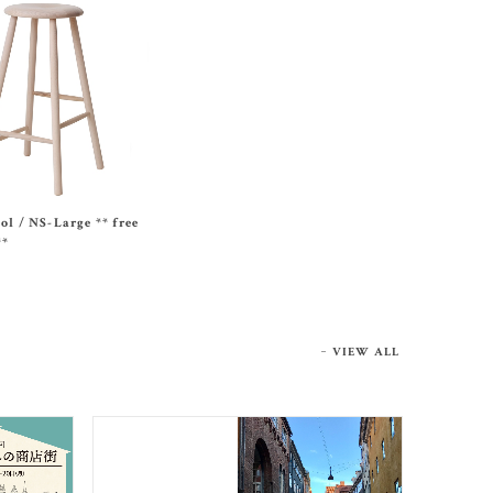
ol / NS-Large ** free
**
VIEW ALL