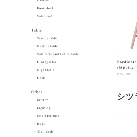
Cabinet
Book shelf
Sideboard
Table
Sewing table
Nesting table
Side table and Coffee table
Nordic sto
Dining table
shipping *
Night table
¥29,700
Desk
Other
シツラ
Mirror
Lighting
Small furiture
Rugs
Wall shelf