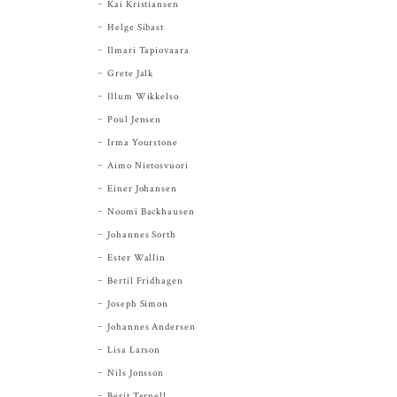
Kai Kristiansen
Helge Sibast
Ilmari Tapiovaara
Grete Jalk
Illum Wikkelso
Poul Jensen
Irma Yourstone
Aimo Nietosvuori
Einer Johansen
Noomi Backhausen
Johannes Sorth
Ester Wallin
Bertil Fridhagen
Joseph Simon
Johannes Andersen
Lisa Larson
Nils Jonsson
Berit Ternell