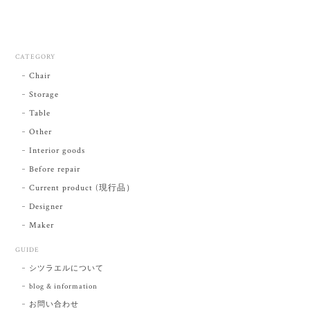
CATEGORY
Chair
Storage
Table
Other
Interior goods
Before repair
Current product (現行品）
Designer
Maker
GUIDE
シツラエルについて
blog & information
お問い合わせ