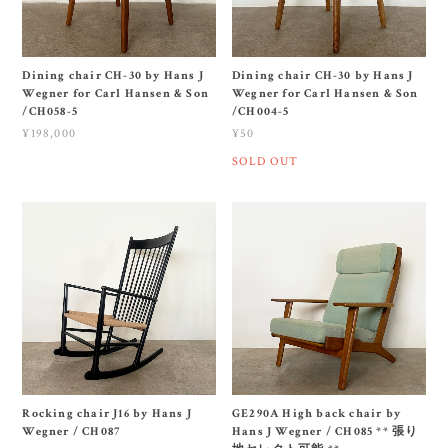
Dining chair CH-30 by Hans J
Dining chair CH-30 by Hans J
Wegner for Carl Hansen & Son
Wegner for Carl Hansen & Son
/CH058-5
/CH004-5
¥198,000
¥50
SOLD OUT
Rocking chair J16 by Hans J
GE290A High back chair by
Wegner / CH087
Hans J Wegner / CH085 ** 張り