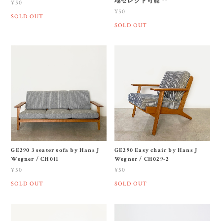
地セレクト可能 **
¥50
¥50
SOLD OUT
SOLD OUT
GE290 3 seater sofa by Hans J
GE290 Easy chair by Hans J
Wegner / CH011
Wegner / CH029-2
¥50
¥50
SOLD OUT
SOLD OUT