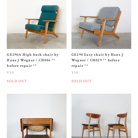
GE290A High back chair by
GE290 Easy chair by Hans J
Hans J Wegner / CH006 **
Wegner / CH029 ** before
before repair **
repair **
¥50
¥50
SOLD OUT
SOLD OUT