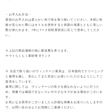
・お手入れ方法・
普段のお手入れは柔らかい布で埃を取り除いてください。木部に乾
燥が見られた際にはオイルを塗布すると表面の保護とともに美しい
艶が保たれます。1年に1〜２回程度状況に応じて塗布してくださ
い。
※上記の商品価格の他に配送費を承ります。
ヤマトらくらく家財便 Bランク
※ 当店で取り扱いのヴィンテージ家具は、日本国内でクリーニング
と修理を施し、安心してまた安全にお使いいただけるようにしてご
提供をしています。
修理に関しては、ヴィンテージの良さを損なわないように行うた
め、画像では確認できないスレや小さなキズがある場合がございま
す。
お気になる箇所がございましたら詳細な画像をお送りいたしますの
で、お問い合わせよりお気軽にご連絡ください。