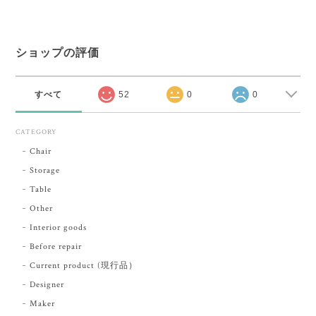
ショップの評価
すべて
52
0
0
CATEGORY
Chair
Storage
Table
Other
Interior goods
Before repair
Current product (現行品）
Designer
Maker