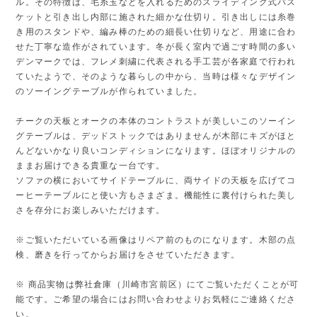
ル。その特徴は、毛糸玉などを入れるためのスライディング式バス
ケットと引き出し内部に施された細かな仕切り。引き出しには糸巻
き用のスタンドや、編み棒のための細長い仕切りなど、用途に合わ
せた丁寧な造作がされています。冬が長く室内で過ごす時間の多い
デンマークでは、フレメ刺繍に代表される手工芸が各家庭で行われ
ていたようで、そのような暮らしの中から、当時は様々なデザイン
のソーイングテーブルが作られていました。
チークの天板とオークの本体のコントラストが美しいこのソーイン
グテーブルは、デッドストックではありませんが木部にキズがほと
んどないかなり良いコンディションになります。ほぼオリジナルの
ままお届けできる貴重な一台です。
ソファの横においてサイドテーブルに、両サイドの天板を広げてコ
ーヒーテーブルにと使い方もさまざま。機能性に裏付けられた美し
さを存分にお楽しみいただけます。
※ご覧いただいている画像はリペア前のものになります。木部の点
検、磨きを行ってからお届けをさせていただきます。
※ 商品実物は弊社倉庫（川崎市宮前区）にてご覧いただくことが可
能です。ご希望の場合にはお問い合わせよりお気軽にご連絡くださ
い。