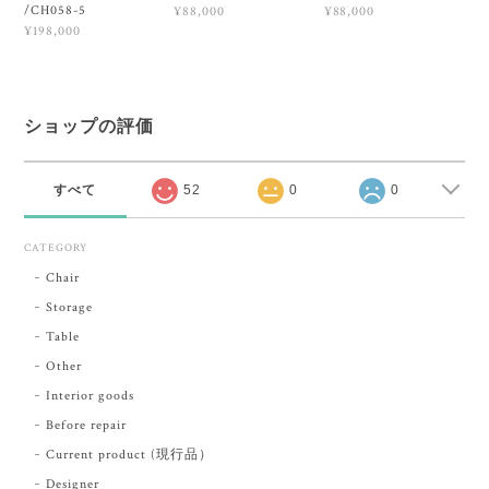
/CH058-5
¥88,000
¥88,000
¥198,000
ショップの評価
すべて
52
0
0
CATEGORY
Chair
Storage
Table
Other
Interior goods
Before repair
Current product (現行品）
Designer