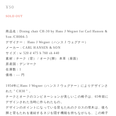
¥50
SOLD OUT
商品名：Dining chair CH-30 by Hans J Wegner for Carl Hansen &
Son /CH004-5
デザイナー： Hans J Wegner（ハンス J ウェグナー）
メーカー：CARL HANSEN & SON
サイズ：w 520 d 475 h 760 sh 440
素材：チーク（背） / オーク(脚） 本革（座面）
原産国：デンマーク
在庫数：1
価格：--- 円
1954年にHans J Wegner（ハンス J ウェグナー）によりデザインさ
れた " CH30 " 。
チークとオークのコンビネーションが美しいこの椅子は、65年前に
デザインされた当時に作られたもの。
デザインのポイントになっている背もたれのクロスの埋木は、後ろ
脚と背もたれを連結するネジを隠す機能を持ちながらも、この椅子