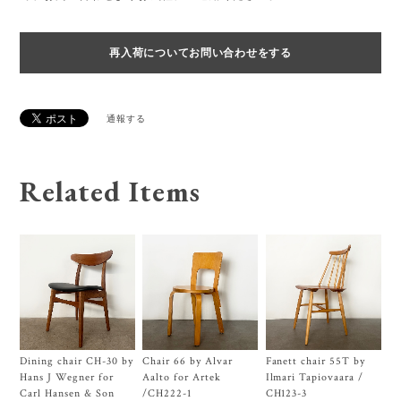
再入荷についてお問い合わせをする
通報する
Related Items
Dining chair CH-30 by
Chair 66 by Alvar
Fanett chair 55T by
Hans J Wegner for
Aalto for Artek
Ilmari Tapiovaara /
Carl Hansen & Son
/CH222-1
CH123-3