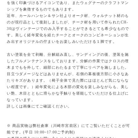
を強く印象づけるアイコンであり、またウェグナーのクラフトマン
シップを象徴するものでもあります。
近年、カールハンセン＆サン社よりオーク材、ウォルナット材のも
のが現行品として復刻しましたが、チーク材を用いて作られたCH-
30はヴィンテージでのみ入手することができるとても希少なもので
す。美しく経年変化を経たチークとオークのコンビネーションが生
み出すオリジナルの佇まいをお楽しみいただける１脚です。
古い塗装を全て剥離、分解組み直し、サンディングの後、塗装を施
したフルメンテナンスをしております。分解の作業ではクロスの埋
木までもを外して、細部にわたるまで丁寧にリペアを施しました。
目立つダメージなどはありませんが、右側の幕板後方部に小さなあ
たりキズがあります。（椅子全体で見た際にはほとんど気にならな
い程度です。）経年変化による木部の変化を楽しみながらも、美し
い艶、木目とともに滑らかな手触りを堪能していただける仕上げに
なっています。
詳しくは画像にてご確認ください。
※ 商品実物は弊社倉庫（川崎市宮前区）にてご覧いただくことが可
能です。(平日 10:00~17:00ご予約制)