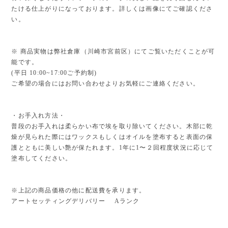
たける仕上がりになっております。詳しくは画像にてご確認くださ
い。
※ 商品実物は弊社倉庫（川崎市宮前区）にてご覧いただくことが可
能です。
(平日 10:00~17:00ご予約制)
ご希望の場合にはお問い合わせよりお気軽にご連絡ください。
・お手入れ方法・
普段のお手入れは柔らかい布で埃を取り除いてください。木部に乾
燥が見られた際にはワックスもしくはオイルを塗布すると表面の保
護とともに美しい艶が保たれます。1年に1〜２回程度状況に応じて
塗布してください。
※上記の商品価格の他に配送費を承ります。
アートセッティングデリバリー Aランク