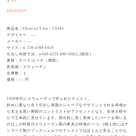
¥50
SOLD OUT
商品名：Chest of 3 drs / CS183
デザイナー：---
メーカー：---
サイズ：w 530 d300 h610
引出し内部寸法：w440 d250 h90/100(2,3段目)
素材：チーク/ビーチ（脚部）
原産国：スウェーデン
在庫数：１
価格：--- 円
1950年代にスウェーデンで作られたチェスト。
斜めに重なり合う引出し扉面のシャープなデザインとそれを両側か
ら支える黒い脚部のコントラストがアクセントとなり、全体を軽や
かで立体的に見せています。部分的に黒く塗装したパーツを用いる
のはこの時期のスウェーデン製の家具の特徴の一つ。(個人的にはデ
ンマーク製のブックシェルフやチェストではほとんど見ることがな