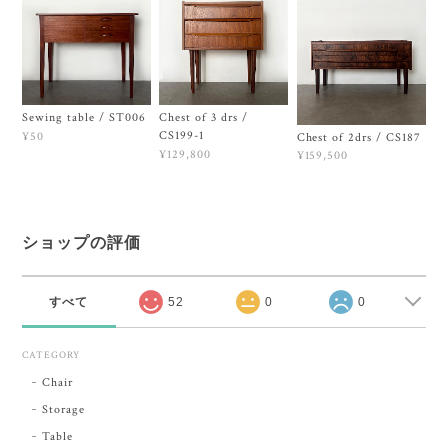
Sewing table / ST006
Chest of 3 drs /
CS199-1
¥50
Chest of 2drs / CS187
¥129,800
¥159,500
ショップの評価
すべて
52
0
0
CATEGORY
Chair
Storage
Table