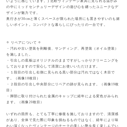
いように感じています。) 北欧ヴィンテージ家具に見られる温かみ
の中にミッドセンチュリーデザインの遊び心を纏ったユニークなデ
ザインが魅力です。
奥行きが30cmと薄くスペースが限られた場所にも置きやすいのも嬉
しいポイント。コンパクトな暮らしにぴったりの一台です。
⚪︎ リペアについて ⚪︎
・汚れや古い塗装を剥離後、サンディング、再塗装（オイル塗装）
を施しました。
・引出しの底板はオリジナルのままですがしっかりクリーニングを
しておりますので安心して清潔にお使いいただけます。
・１段目の引出し右側に見られる黒い部分は汚れではなく木目で
す。（画像18枚目）
・２段目の引出し中央部分にリペアの跡が見られます。（画像19枚
目）
・脚部に取り付けられた金属のキャップに経年による変色がみられ
ます。（画像20枚目）
いずれの箇所も、とても丁寧に修復を施しておりますので、清潔感
があり、全体で見た際に印象を損ねるものではなく、経年により味
わい深くなったヴィンテージのチークの美しい艶を長く楽しんでい