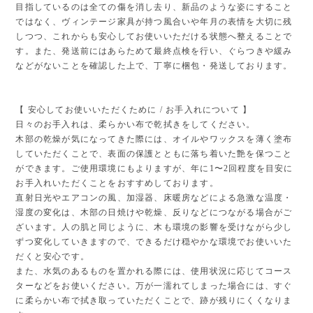
目指しているのは全ての傷を消し去り、新品のような姿にすること
ではなく、ヴィンテージ家具が持つ風合いや年月の表情を大切に残
しつつ、これからも安心してお使いいただける状態へ整えることで
す。また、発送前にはあらためて最終点検を行い、ぐらつきや緩み
などがないことを確認した上で、丁寧に梱包・発送しております。
【 安心してお使いいただくために / お手入れについて 】
日々のお手入れは、柔らかい布で乾拭きをしてください。
木部の乾燥が気になってきた際には、オイルやワックスを薄く塗布
していただくことで、表面の保護とともに落ち着いた艶を保つこと
ができます。ご使用環境にもよりますが、年に1〜2回程度を目安に
お手入れいただくことをおすすめしております。
直射日光やエアコンの風、加湿器、床暖房などによる急激な温度・
湿度の変化は、木部の日焼けや乾燥、反りなどにつながる場合がご
ざいます。人の肌と同じように、木も環境の影響を受けながら少し
ずつ変化していきますので、できるだけ穏やかな環境でお使いいた
だくと安心です。
また、水気のあるものを置かれる際には、使用状況に応じてコース
ターなどをお使いください。万が一濡れてしまった場合には、すぐ
に柔らかい布で拭き取っていただくことで、跡が残りにくくなりま