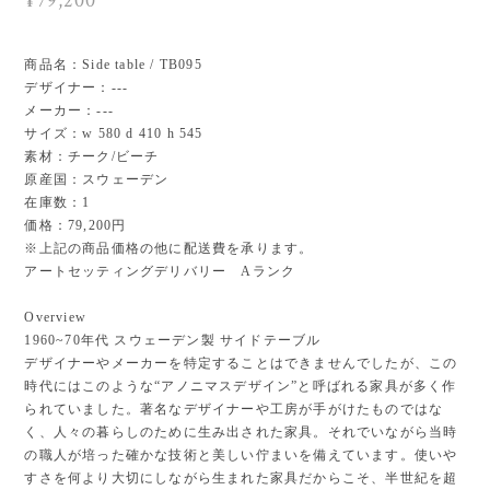
¥79,200
商品名：Side table / TB095
デザイナー：---
メーカー：---
サイズ：w 580 d 410 h 545
素材：チーク/ビーチ
原産国：スウェーデン
在庫数：1
価格：79,200円
※上記の商品価格の他に配送費を承ります。
アートセッティングデリバリー Aランク
Overview
1960~70年代 スウェーデン製 サイドテーブル
デザイナーやメーカーを特定することはできませんでしたが、この
時代にはこのような“アノニマスデザイン”と呼ばれる家具が多く作
られていました。著名なデザイナーや工房が手がけたものではな
く、人々の暮らしのために生み出された家具。それでいながら当時
の職人が培った確かな技術と美しい佇まいを備えています。使いや
すさを何より大切にしながら生まれた家具だからこそ、半世紀を超