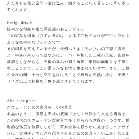
えた今も自然と空間へ溶け込み、飽きることなく暮らしに寄り添っ
てくれます。
Design details
軽やかな印象を生む浮遊感のあるデザイン
この家具を印象づけているのは、まるで二枚の天板が空中に浮かぶ
ような軽やかなフォルムです。
その印象を支えているのが、外側へ大きく開いたハの字型の脚部
と、中央へ向かって緩やかにテーパーを施した二枚の天板。直線を
基調としながらも、天板の厚みや脚の角度、細部の面取りを丁寧に
整えることで、どこか柔らかな表情が生まれています。また、二枚
の天板の間に十分な空間を設けることで視線が自然に抜け、実際の
サイズ以上に軽快な印象を感じさせてくれます。
About the piece
スウェーデン製の家具らしい構造美
本品のように、脚部を天板の底面ではなく外側から支える構造は、
この時代のスウェーデン製家具で多く見られる意匠の一つです。構
造的な強度を確保しながら、家具全体を軽やかに見せるこのデザイ
ンは、実用性と美しさを両立させる北欧の家具らしい工夫と言えま