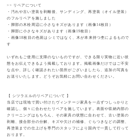
>> リペアについて
・汚れや古い塗装を剥離後、サンディング、再塗装（オイル塗装）
のフルリペアを施しました
・脚部の木栓周辺に小さなキズがあります（画像14枚目）
・脚部に小さなキズがあります（画像19枚目）
・画像18枚目の色斑はシミではなく、木が本来持つ杢によるもので
す
いずれもご使用に支障のないものですが、できる限り実物に近い状
態をお伝えできるよう掲載しております。掲載画像だけではご不安
な点や、詳しく確認されたい箇所がございましたら、追加の写真を
お送りいたします。どうぞお気軽にお問い合わせください。
【 シツラエルのリペアについて 】
当店では現地で買い付けたヴィンテージ家具を一点ずつしっかりと
確認し、個々に合わせたリペアを施しています。表面や収納内部の
クリーニングはもちろん、その家具の状態に合わせて、古い塗装の
剥離、接合部分の分解、キズや欠けの補修、ぐらつきなどの調整、
再塗装までの仕上げを専門のスタッフにより国内で一貫して行って
おります。