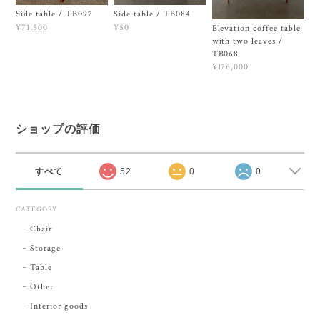
Side table / TB097
Side table / TB084
¥71,500
¥50
Elevation coffee table
with two leaves /
TB068
¥176,000
ショップの評価
すべて
52
0
0
CATEGORY
Chair
Storage
Table
Other
Interior goods