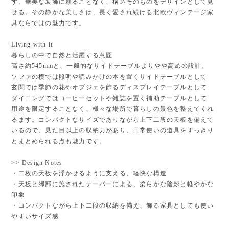
す。華美な装飾に頼ることなく、構造そのものをデザインとして見
せる。その静かな美しさは、長く愛され続ける北欧ヴィンテージ家
具ならではの魅力です。
Living with it
暮らしの中で自然と活躍する意匠
高さ約545mmと、一般的なサイドテーブルよりやや高めの設計。
ソファの横では照明や読みかけの本を置くサイドテーブルとして
玄関では季節の花やオブジェを飾るディスプレイテーブルとして
ダイニングではコーヒーセットや雑誌を置く補助テーブルとして
用途を限定することなく、様々な場所で暮らしの景色を整えてくれ
るます。コンパクトなサイズでありながら上下二段の天板を備えて
いるので、見た目以上の収納力があり、日常使いの道具をすっきり
とまとめられる点も魅力です。
>> Design Notes
・二枚の天板を浮かせるように支える、軽快な構造
・天板と脚部に施されたテーパーによる、柔らかな陰影と軽やかな
印象
・コンパクトながら上下二段の収納を備え、飾る家具としても使い
やすいサイズ感