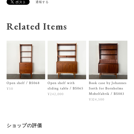
通報する
Related Items
Open shelf / BS068
Open shelf with
Book case by Johannes
sliding table / BS065
Sorth for Bornholms
¥50
Mobelfabrik / BS083
¥242,000
¥324,500
ショップの評価