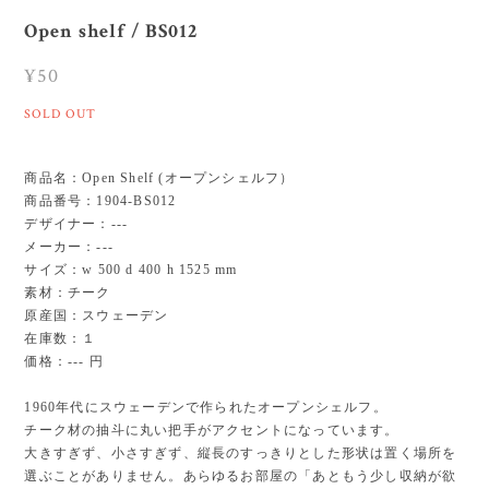
Open shelf / BS012
¥50
SOLD OUT
商品名：Open Shelf (オープンシェルフ）
商品番号：1904-BS012
デザイナー：---
メーカー：---
サイズ：w 500 d 400 h 1525 mm
素材：チーク
原産国：スウェーデン
在庫数：１
価格：--- 円
1960年代にスウェーデンで作られたオープンシェルフ。
チーク材の抽斗に丸い把手がアクセントになっています。
大きすぎず、小さすぎず、縦長のすっきりとした形状は置く場所を
選ぶことがありません。あらゆるお部屋の「あともう少し収納が欲