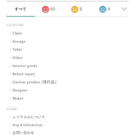
すべて
52
0
0
CATEGORY
Chair
Storage
Table
Other
Interior goods
Before repair
Current product (現行品）
Designer
Maker
GUIDE
シツラエルについて
blog & information
お問い合わせ