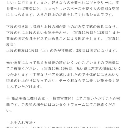
しい」に応えます。また、好きなものを並べればギャラリーに、本
を並べれば書斎にと、ちょっとしたスペースを使う人の特別な空間
にしつらえます。大きさ以上の活躍をしてくれるシェルフです。
下段の引き出し収納と上段の棚が別々の組み立て式の家具になり、
下段の孔に上段の丸い金物を合わせ、（写真11枚目と12枚目）また
背面の固定金具をビスで止めることにより固定をします。（写真14
枚目）
上段の棚板は1枚目（上）のみが可動式、2枚目は固定になります。
光や角度によって見える修復の跡がいくつかございますので画像に
てご確認ください。（写真15枚,16枚目、丸い跡は左右の側面にいく
つかあります）丁寧なリペアを施しましたので全体的にはきれいな
印象の仕上がりになっており、チーク材ならでは美しい艶を長く楽
しんでいただけます。
※ 商品実物は弊社倉庫（川崎市宮前区）にてご覧いただくことが可
能です。ご希望の場合にはコンタクトフォームにてご連絡くださ
い。
・お手入れ方法・