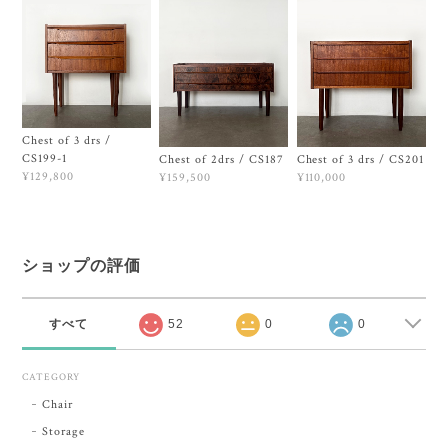
Chest of 3 drs /
CS199-1
Chest of 2drs / CS187
Chest of 3 drs / CS201
¥129,800
¥159,500
¥110,000
ショップの評価
すべて
52
0
0
CATEGORY
Chair
Storage