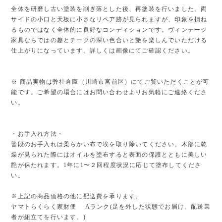
全体を研磨し古い塗装を削ぎ落とした後、再塗装を行いました。両
サイドの小口と天板に小さなリペア跡が見られますが、印象を損ね
るものではなく全体的に良好なコンディションです。ヴィンテージ
家具ならではの趣とチークの深い色合いと艶を楽しんでいただける
仕上がりになっています。詳しくは画像にてご確認ください。
※ 商品実物は弊社倉庫（川崎市宮前区）にてご覧いただくことが可
能です。ご希望の場合にはお問い合わせよりお気軽にご連絡くださ
い。
・お手入れ方法・
普段のお手入れは柔らかい布で埃を取り除いてください。木部に乾
燥が見られた際にはオイルを塗布すると表面の保護とともに美しい
艶が保たれます。1年に1〜２回程度状況に応じて塗布してくださ
い。
※上記の商品価格の他に配送費を承ります。
ヤマトらくらく家財便 Aランク(足を外した状態でお届け、配送業
者が組立てを行います。)