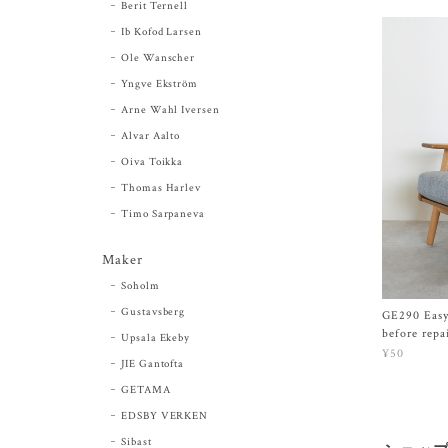
Berit Ternell
Ib Kofod Larsen
Ole Wanscher
Yngve Ekström
Arne Wahl Iversen
Alvar Aalto
Oiva Toikka
Thomas Harlev
Timo Sarpaneva
Maker
Soholm
Gustavsberg
GE290 Easy
before repa
Upsala Ekeby
¥50
JIE Gantofta
GETAMA
EDSBY VERKEN
Sibast