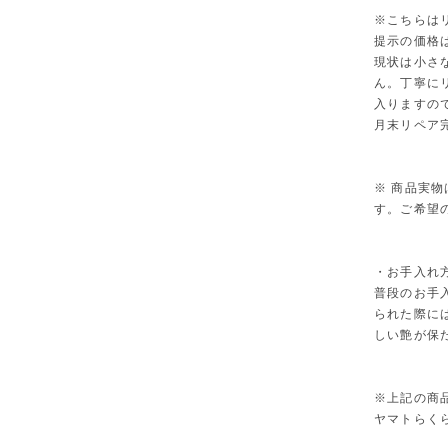
※こちらは
提示の価格
現状は小さ
ん。丁寧に
入りますの
月末リペア
※ 商品実
す。ご希望
・お手入れ
普段のお手
られた際に
しい艶が保
※上記の商
ヤマトらく