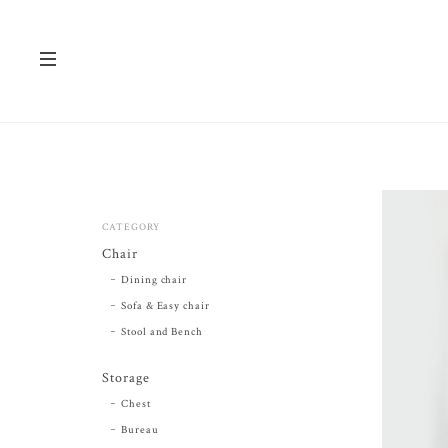
CATEGORY
Chair
Dining chair
Sofa & Easy chair
Stool and Bench
Storage
Chest
Bureau