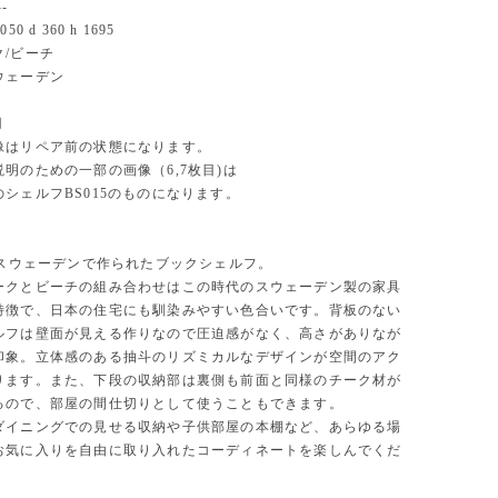
-
0 d 360 h 1695
/ビーチ
ウェーデン
円
像はリペア前の状態になります。
明のための一部の画像（6,7枚目)は
シェルフBS015のものになります。
にスウェーデンで作られたブックシェルフ。
ークとビーチの組み合わせはこの時代のスウェーデン製の家具
特徴で、日本の住宅にも馴染みやすい色合いです。背板のない
ルフは壁面が見える作りなので圧迫感がなく、高さがありなが
印象。立体感のある抽斗のリズミカルなデザインが空間のアク
ります。また、下段の収納部は裏側も前面と同様のチーク材が
るので、部屋の間仕切りとして使うこともできます。
ダイニングでの見せる収納や子供部屋の本棚など、あらゆる場
お気に入りを自由に取り入れたコーディネートを楽しんでくだ