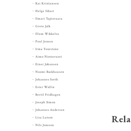
Kai Kristiansen
Helge Sibast
Ilmari Tapiovaara
Grete Jalk
Illum Wikkelso
Poul Jensen
Irma Yourstone
Aimo Nietosvuori
Einer Johansen
Noomi Backhausen
Johannes Sorth
Ester Wallin
Bertil Fridhagen
Joseph Simon
Johannes Andersen
Rela
Lisa Larson
Nils Jonsson