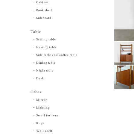
Cabinet
Book shelf
Sideboard
Table
Sewing table
Nesting table
Side table and Coffee table
Dining table
Night table
Desk
Other
Mirror
Lighting
Small furiture
Rugs
Wall shelf