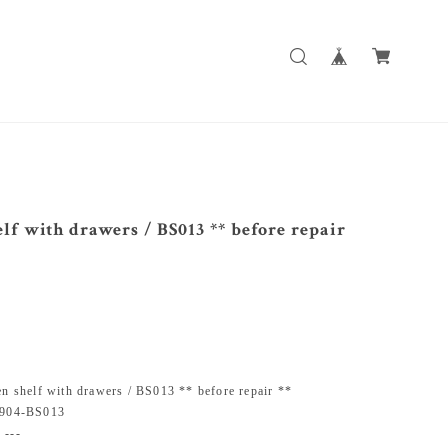
lf with drawers / BS013 ** before repair
elf with drawers / BS013 ** before repair **
04-BS013
--