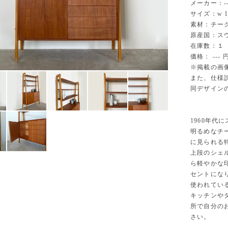
メーカー：--
サイズ：w 105
素材：チーク
原産国：ス
在庫数：１
価格： --- 
※掲載の画
また、仕様説
同デザインの
1960年代
明るめなチ
に見られる
上段のシェ
ら軽やかな
セントにな
使われてい
キッチンや
所で自分の
さい。