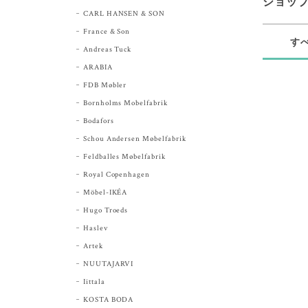
ショッ
CARL HANSEN & SON
France & Son
す
Andreas Tuck
ARABIA
FDB Møbler
Bornholms Mobelfabrik
Bodafors
Schou Andersen Møbelfabrik
Feldballes Møbelfabrik
Royal Copenhagen
Möbel-IKÉA
Hugo Troeds
Haslev
Artek
NUUTAJARVI
Iittala
KOSTA BODA