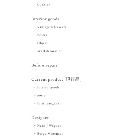
Cushion
Interior goods
Vintage tableware
Poster
Object
Wall decoration
Before repair
Current product (現行品）
interior goods
poster
furniture_chair
Designer
Hans J Wegner
Borge Mogensen