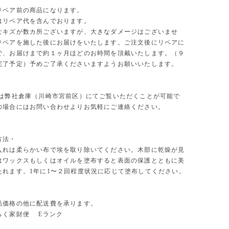
リペア前の商品になります。
はリペア代を含んでおります。
なキズが数カ所ございますが、大きなダメージはございませ
リペアを施した後にお届けをいたします。ご注文後にリペアに
で、お届けまで約１ヶ月ほどのお時間を頂戴いたします。（９
完了予定）予めご了承くださいますようお願いいたします。
物は弊社倉庫（川崎市宮前区）にてご覧いただくことが可能で
の場合にはお問い合わせよりお気軽にご連絡ください。
方法・
入れは柔らかい布で埃を取り除いてください。木部に乾燥が見
はワックスもしくはオイルを塗布すると表面の保護とともに美
たれます。1年に1〜２回程度状況に応じて塗布してください。
品価格の他に配送費を承ります。
らく家財便 Eランク