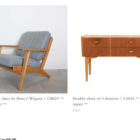
 chair by Hans J Wegner / CH029 **
Double chest of 4 drawers / CS023 **
ir **
repair **
¥50