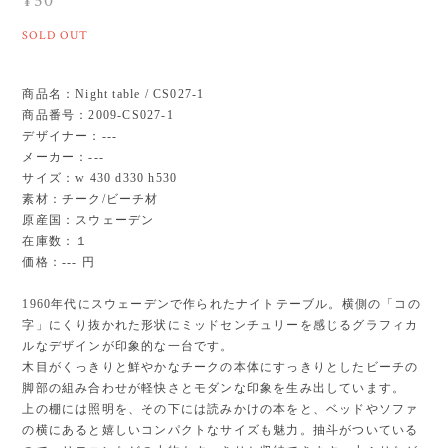
¥50
SOLD OUT
商品名：Night table / CS027-1
商品番号：2009-CS027-1
デザイナー：---
メーカー：---
サイズ：w 430 d330 h530
素材：チーク/ビーチ材
原産国：スウェーデン
在庫数：１
価格：--- 円
1960年代にスウェーデンで作られたナイトテーブル。横側の「コの
字」にくり抜かれた形状にミッドセンチュリーを感じるグラフィカ
ルなデザインが印象的な一台です。
木目がくっきりと鮮やかなチークの本体にすっきりとしたビーチの
脚部の組み合わせが軽快さとモダンな印象を生み出しています。
上の棚には照明を、その下には読みかけの本をと、ベッドやソファ
の横にあると嬉しいコンパクトなサイズも魅力。 抽斗がついている