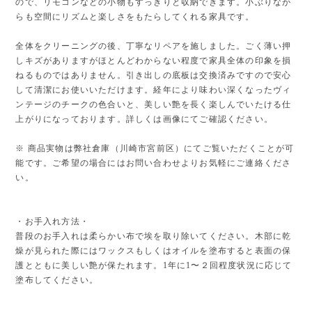
ので、リモコンなどの小物もすっきりと収納できます。 小ぶりなが
らも空間にリズムと楽しさをもたらしてくれる家具です。
全体をクリーニングの後、丁寧なリペアを施しました。ごく薄い押
しキズがありますがほとんどわからない程度で家具全体の印象を損
ねるものではありません。引き出しの底板は交換済みですので安心
して清潔にお使いいただけます。経年により味わい深くなったヴィ
ンテージのチークの色合いと、美しい艶を長く楽しんでいたける仕
上がりになっております。詳しくは画像にてご確認ください。
※ 商品実物は弊社倉庫（川崎市宮前区）にてご覧いただくことが可
能です。ご希望の場合にはお問い合わせよりお気軽にご連絡くださ
い。
・お手入れ方法・
普段のお手入れは柔らかい布で埃を取り除いてください。木部に乾
燥が見られた際にはワックスもしくはオイルを塗布すると表面の保
護とともに美しい艶が保たれます。1年に1〜２回程度状況に応じて
塗布してください。