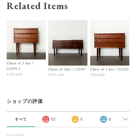
Related Items
Chest of 3 drs /
CS199-1
Chest of 2drs / CS187
Chest of 3 drs / CS201
¥129,800
¥159,500
¥110,000
ショップの評価
すべて
52
0
0
CATEGORY