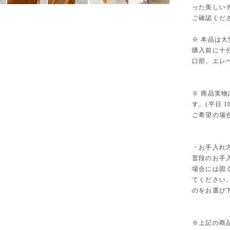
った美しい
ご確認くだ
※ 本品は
購入前に十
口部、エレ
※ 商品実
す。(平日 10
ご希望の場
・お手入れ
普段のお手
場合には固
てください
のをお選び
※上記の商