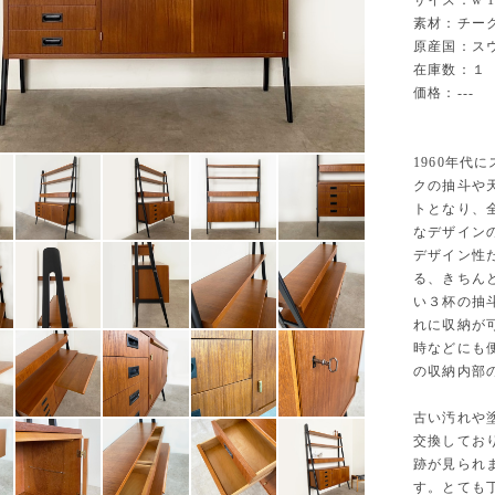
サイズ：w 116
素材：チーク
原産国：ス
在庫数：１
価格：---
1960年
クの抽斗や
トとなり、
なデザイン
デザイン性
る、きちん
い３杯の抽
れに収納が
時などにも
の収納内部
古い汚れや
交換してお
跡が見られ
す。とても