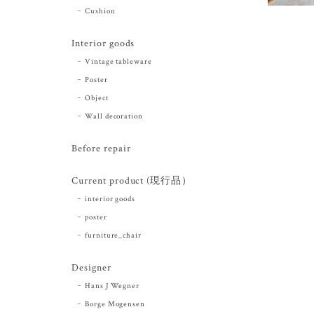
Cushion
Interior goods
Vintage tableware
Poster
Object
Wall decoration
Before repair
Current product (現行品）
interior goods
poster
furniture_chair
Designer
Hans J Wegner
Borge Mogensen