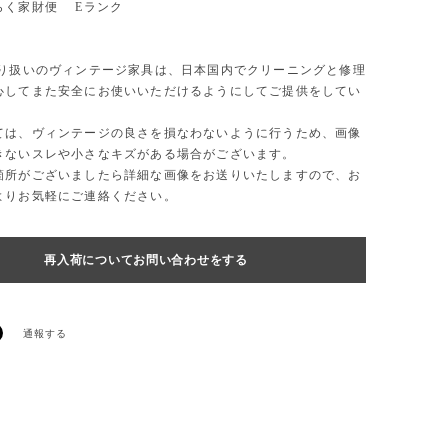
らく家財便 Eランク
取り扱いのヴィンテージ家具は、日本国内でクリーニングと修理
心してまた安全にお使いいただけるようにしてご提供をしてい
ては、ヴィンテージの良さを損なわないように行うため、画像
きないスレや小さなキズがある場合がございます。
箇所がございましたら詳細な画像をお送りいたしますので、お
よりお気軽にご連絡ください。
再入荷についてお問い合わせをする
通報する