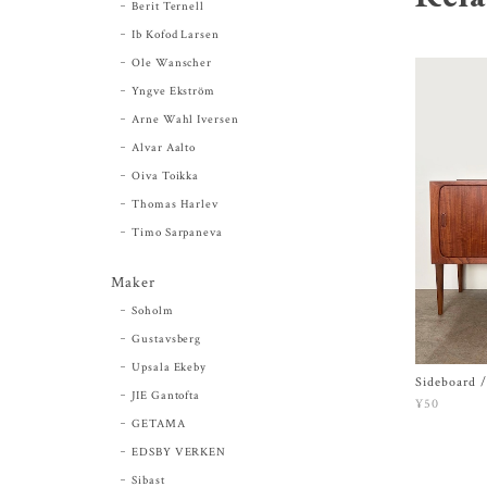
Berit Ternell
Ib Kofod Larsen
Ole Wanscher
Yngve Ekström
Arne Wahl Iversen
Alvar Aalto
Oiva Toikka
Thomas Harlev
Timo Sarpaneva
Maker
Soholm
Gustavsberg
Upsala Ekeby
Sideboard 
JIE Gantofta
¥50
GETAMA
EDSBY VERKEN
Sibast