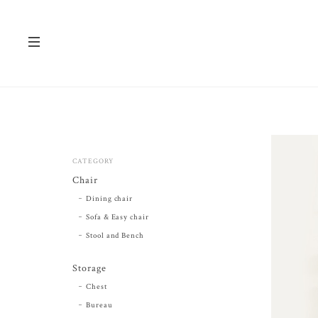
CATEGORY
Chair
Dining chair
Sofa & Easy chair
Stool and Bench
Storage
Chest
Bureau