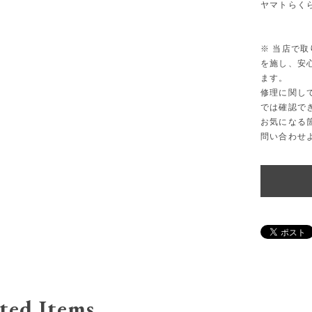
ヤマトらく
※ 当店で
を施し、安
ます。
修理に関し
では確認で
お気になる
問い合わせ
ted Items