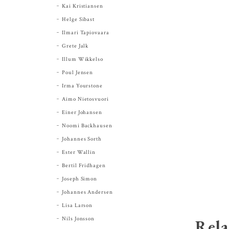
Kai Kristiansen
Helge Sibast
Ilmari Tapiovaara
Grete Jalk
Illum Wikkelso
Poul Jensen
Irma Yourstone
Aimo Nietosvuori
Einer Johansen
Noomi Backhausen
Johannes Sorth
Ester Wallin
Bertil Fridhagen
Joseph Simon
Johannes Andersen
Lisa Larson
Nils Jonsson
Rela