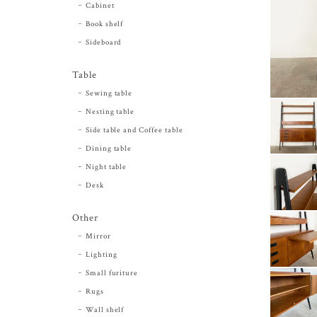
Cabinet
Book shelf
Sideboard
Table
Sewing table
Nesting table
Side table and Coffee table
Dining table
Night table
Desk
Other
Mirror
Lighting
Small furiture
Rugs
Wall shelf