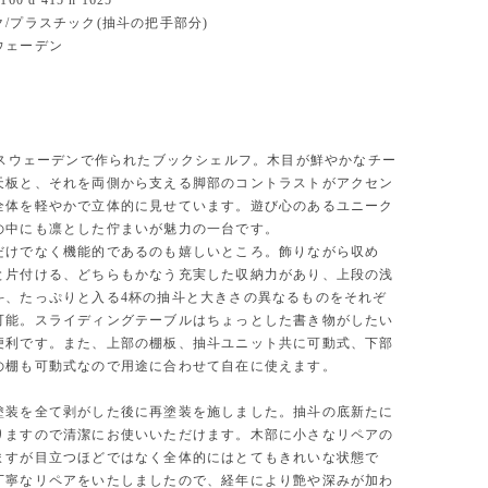
0 d 415 h 1625
/プラスチック(抽斗の把手部分)
ウェーデン
代にスウェーデンで作られたブックシェルフ。木目が鮮やかなチー
天板と、それを両側から支える脚部のコントラストがアクセン
全体を軽やかで立体的に見せています。遊び心のあるユニーク
の中にも凛とした佇まいが魅力の一台です。
だけでなく機能的であるのも嬉しいところ。飾りながら収め
と片付ける、どちらもかなう充実した収納力があり、上段の浅
斗、たっぷりと入る4杯の抽斗と大きさの異なるものをそれぞ
可能。スライディングテーブルはちょっとした書き物がしたい
便利です。また、上部の棚板、抽斗ユニット共に可動式、下部
の棚も可動式なので用途に合わせて自在に使えます。
塗装を全て剥がした後に再塗装を施しました。抽斗の底新たに
りますので清潔にお使いいただけます。木部に小さなリペアの
ますが目立つほどではなく全体的にはとてもきれいな状態で
丁寧なリペアをいたしましたので、経年により艶や深みが加わ