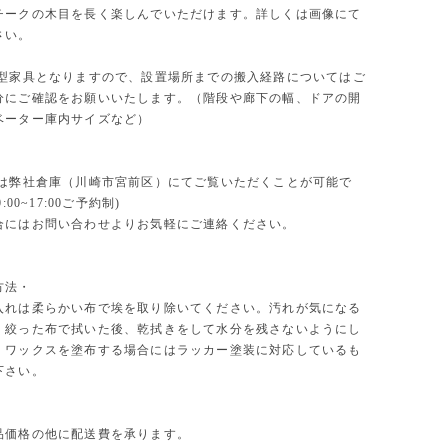
チークの木目を長く楽しんでいただけます。詳しくは画像にて
さい。
大型家具となりますので、設置場所までの搬入経路についてはご
分にご確認をお願いいたします。（階段や廊下の幅、ドアの開
ベーター庫内サイズなど）
物は弊社倉庫（川崎市宮前区）にてご覧いただくことが可能で
:00~17:00ご予約制)
合にはお問い合わせよりお気軽にご連絡ください。
方法・
入れは柔らかい布で埃を取り除いてください。汚れが気になる
く絞った布で拭いた後、乾拭きをして水分を残さないようにし
。ワックスを塗布する場合にはラッカー塗装に対応しているも
下さい。
品価格の他に配送費を承ります。