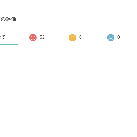
プの評価
べて
52
0
0