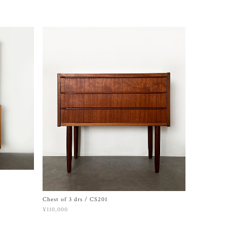
Chest of 3 drs / CS201
¥110,000