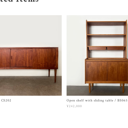
/ CS202
Open shelf with sliding table / BS065
¥242,000