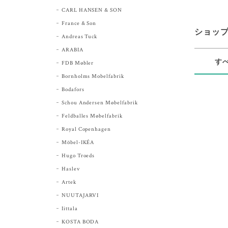
CARL HANSEN & SON
France & Son
ショッ
Andreas Tuck
ARABIA
す
FDB Møbler
Bornholms Mobelfabrik
Bodafors
Schou Andersen Møbelfabrik
Feldballes Møbelfabrik
Royal Copenhagen
Möbel-IKÉA
Hugo Troeds
Haslev
Artek
NUUTAJARVI
Iittala
KOSTA BODA