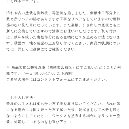
てくれる一台です。
汚れや古い塗装を剥離後、再塗装を施しました。側板小口部分上に
数カ所リペアの跡がありますが丁寧なリペアをしていますので違和
感のない見た目になっています。また裏板、引き出しの底板ともに
新たに交換していますので清潔にお使いいただけます。取り付け
は、抽斗を抜いた裏板部分にある金物にビスを止める方法になりま
す。壁面の下地を確認の上お取り付けください。商品の状態につい
ては、詳しくは画像にてご確認ください
※ 商品実物は弊社倉庫（川崎市宮前区）にてご覧いただくことが可
能です。（平日 10:00~17:00 ご予約制）
ご希望の場合にはコンタクトフォームにてご連絡ください。
・お手入れ方法・
普段のお手入れは柔らかい布で埃を取り除いてください。汚れが気
になる場合には固く絞った布で拭いた後、乾拭きをして水分を残さ
ないようにしてください。ワックスを塗布する場合にはラッカー塗
装に対応しているものをお選び下さい。