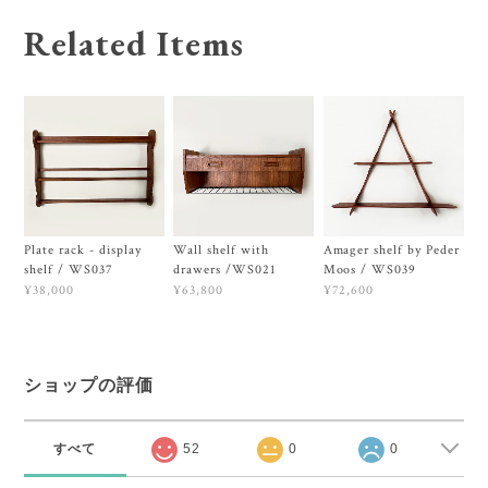
Related Items
Plate rack - display
Wall shelf with
Amager shelf by Peder
shelf / WS037
drawers /WS021
Moos / WS039
¥38,000
¥63,800
¥72,600
ショップの評価
すべて
52
0
0