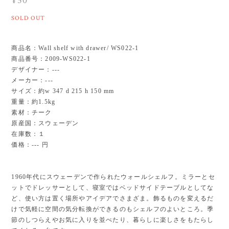
¥50
SOLD OUT
商品名：Wall shelf with drawer/ WS022-1
商品番号：2009-WS022-1
デザイナー：---
メーカー：---
サイズ：約w 347 d 215 h 150 mm
重量：約1.5kg
素材：チーク
原産国：スウェーデン
在庫数：１
価格：--- 円
1960年代にスウェーデンで作られたウォールシェルフ。ミラーとセ
ットでドレッサーとして、寝室ではベッドサイドテーブルとしてな
ど、使い方は置く場所やアイデアでさまざま。飾るものを変えるだ
けで気軽に空間の気分転換ができるのもシェルフのよいところ。季
節のしつらえやお気に入りを並べたり、暮らしに楽しさをもたらし