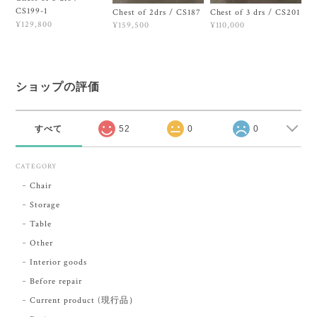
CS199-1
Chest of 2drs / CS187
Chest of 3 drs / CS201
¥129,800
¥159,500
¥110,000
ショップの評価
すべて
52
0
0
CATEGORY
Chair
Storage
Table
Other
Interior goods
Before repair
Current product (現行品）