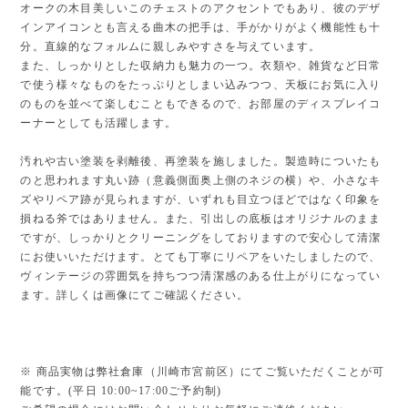
オークの木目美しいこのチェストのアクセントでもあり、彼のデザ
インアイコンとも言える曲木の把手は、手がかりがよく機能性も十
分。直線的なフォルムに親しみやすさを与えています。
また、しっかりとした収納力も魅力の一つ。衣類や、雑貨など日常
で使う様々なものをたっぷりとしまい込みつつ、天板にお気に入り
のものを並べて楽しむこともできるので、お部屋のディスプレイコ
ーナーとしても活躍します。
汚れや古い塗装を剥離後、再塗装を施しました。製造時についたも
のと思われます丸い跡（意義側面奥上側のネジの横）や、小さなキ
ズやリペア跡が見られますが、いずれも目立つほどではなく印象を
損ねる斧ではありません。また、引出しの底板はオリジナルのまま
ですが、しっかりとクリーニングをしておりますので安心して清潔
にお使いいただけます。とても丁寧にリペアをいたしましたので、
ヴィンテージの雰囲気を持ちつつ清潔感のある仕上がりになってい
ます。詳しくは画像にてご確認ください。
※ 商品実物は弊社倉庫（川崎市宮前区）にてご覧いただくことが可
能です。(平日 10:00~17:00ご予約制)