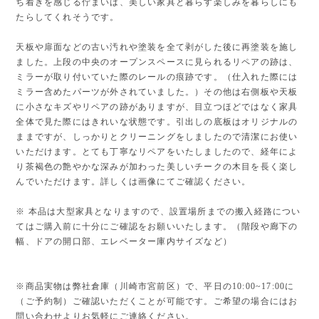
ち着きを感じる佇まいは、美しい家具と暮らす楽しみを暮らしにも
たらしてくれそうです。
天板や扉面などの古い汚れや塗装を全て剥がした後に再塗装を施し
ました。上段の中央のオープンスペースに見られるリペアの跡は、
ミラーが取り付いていた際のレールの痕跡です。（仕入れた際には
ミラー含めたパーツが外されていました。）その他は右側板や天板
に小さなキズやリペアの跡がありますが、目立つほどではなく家具
全体で見た際にはきれいな状態です。引出しの底板はオリジナルの
ままですが、しっかりとクリーニングをしましたので清潔にお使い
いただけます。とても丁寧なリペアをいたしましたので、経年によ
り茶褐色の艶やかな深みが加わった美しいチークの木目を長く楽し
んでいただけます。詳しくは画像にてご確認ください。
※ 本品は大型家具となりますので、設置場所までの搬入経路につい
てはご購入前に十分にご確認をお願いいたします。（階段や廊下の
幅、ドアの開口部、エレベーター庫内サイズなど）
※商品実物は弊社倉庫（川崎市宮前区）で、平日の10:00~17:00に
（ご予約制）ご確認いただくことが可能です。ご希望の場合にはお
問い合わせよりお気軽にご連絡ください。