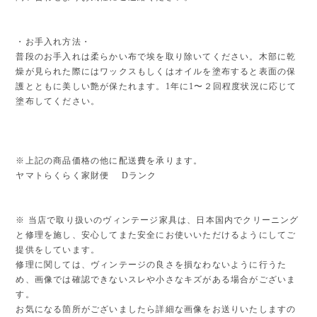
・お手入れ方法・
普段のお手入れは柔らかい布で埃を取り除いてください。木部に乾
燥が見られた際にはワックスもしくはオイルを塗布すると表面の保
護とともに美しい艶が保たれます。1年に1〜２回程度状況に応じて
塗布してください。
※上記の商品価格の他に配送費を承ります。
ヤマトらくらく家財便 Dランク
※ 当店で取り扱いのヴィンテージ家具は、日本国内でクリーニング
と修理を施し、安心してまた安全にお使いいただけるようにしてご
提供をしています。
修理に関しては、ヴィンテージの良さを損なわないように行うた
め、画像では確認できないスレや小さなキズがある場合がございま
す。
お気になる箇所がございましたら詳細な画像をお送りいたしますの