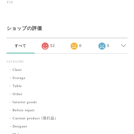
¥50
ショップの評価
すべて
52
0
0
CATEGORY
Chair
Storage
Table
Other
Interior goods
Before repair
Current product (現行品）
Designer