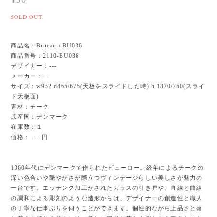
¥50
SOLD OUT
商品名：Bureau / BU036
商品番号：2110-BU036
デザイナー：---
メーカー：---
サイズ：w952 d465/675(天板をスライドした時) h 1370/750(スライ
ド天板面)
素材：チーク
原産国：デンマーク
在庫数：１
価格： --- 円
1960年代にデンマークで作られたビューロー。経年によるチークの
深い色合いや艶やかさが際立つヴィンテージらしい美しさが魅力の
一台です。エッチング加工がされたガラスの引き戸や、直線と曲線
の調和による彫刻のような造形からは、デザイナーの創造性と職人
の丁寧な仕事ぶりを伺うことができます。個性的ながら上品さと落