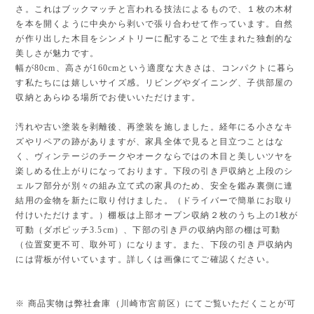
さ。これはブックマッチと言われる技法によるもので、１枚の木材
を本を開くように中央から剥いで張り合わせて作っています。自然
が作り出した木目をシンメトリーに配することで生まれた独創的な
美しさが魅力です。
幅が80cm、高さが160cmという適度な大きさは、コンパクトに暮ら
す私たちには嬉しいサイズ感。リビングやダイニング、子供部屋の
収納とあらゆる場所でお使いいただけます。
汚れや古い塗装を剥離後、再塗装を施しました。経年にる小さなキ
ズやリペアの跡がありますが、家具全体で見ると目立つことはな
く、ヴィンテージのチークやオークならではの木目と美しいツヤを
楽しめる仕上がりになっております。下段の引き戸収納と上段のシ
ェルフ部分が別々の組み立て式の家具のため、安全を鑑み裏側に連
結用の金物を新たに取り付けました。（ドライバーで簡単にお取り
付けいただけます。）棚板は上部オープン収納２枚のうち上の1枚が
可動（ダボピッチ3.5cm）、下部の引き戸の収納内部の棚は可動
（位置変更不可、取外可）になります。また、下段の引き戸収納内
には背板が付いています。詳しくは画像にてご確認ください。
※ 商品実物は弊社倉庫（川崎市宮前区）にてご覧いただくことが可