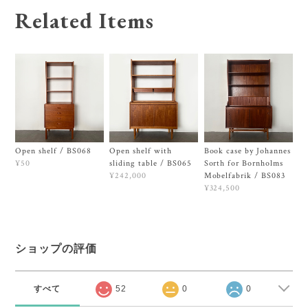
Related Items
Open shelf / BS068
Open shelf with
Book case by Johannes
sliding table / BS065
Sorth for Bornholms
¥50
Mobelfabrik / BS083
¥242,000
¥324,500
ショップの評価
すべて
52
0
0