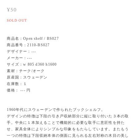
¥50
SOLD OUT
商品名：Open shelf / BS027
商品番号：2110-BS027
デザイナー：---
メーカー：---
サイズ：w 805 d360 h1600
素材：チーク/オーク
原産国：スウェーデン
在庫数：１
価格： --- 円
1960年代にスウェーデンで作られたブックシェルフ。
デザインの特徴は下段の引き戸収納部分に縦に取り付いた３本の取
手。中央に１本加えることで機能的に必要な取手に意匠性を持た
せ、家具全体によりシンプルな印象をもたらしています。またもう
一つの特徴は下段収納本体の側面に見られる左右対称の木目の美し