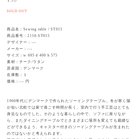
¥50
SOLD OUT
商品名：Sewing table / ST015
商品番号：2110-ST015
デザイナー：---
メーカー：---
サイズ：w 695 d 400 h 575
素材：チーク/ラタン
原産国：デンマーク
在庫数：１
価格：--- 円
1960年代にデンマークで作られたソーイングテーブル。冬が寒く陽
が短い北欧では家で過ごす時間が長く、室内で行う手工芸はとても
身近なものでした。そのような暮らしの中で、ソファに座りなが
ら、またダイニングテーブルでとさまざまに場所を変えても裁縫な
どができるよう、キャスター付きのソーイングテーブルが生まれた
のではないかと考えられます。