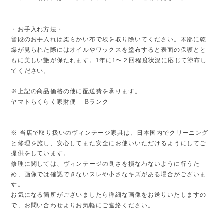
・お手入れ方法・
普段のお手入れは柔らかい布で埃を取り除いてください。木部に乾
燥が見られた際にはオイルやワックスを塗布すると表面の保護とと
もに美しい艶が保たれます。1年に1〜２回程度状況に応じて塗布し
てください。
※上記の商品価格の他に配送費を承ります。
ヤマトらくらく家財便 Bランク
※ 当店で取り扱いのヴィンテージ家具は、日本国内でクリーニング
と修理を施し、安心してまた安全にお使いいただけるようにしてご
提供をしています。
修理に関しては、ヴィンテージの良さを損なわないように行うた
め、画像では確認できないスレや小さなキズがある場合がございま
す。
お気になる箇所がございましたら詳細な画像をお送りいたしますの
で、お問い合わせよりお気軽にご連絡ください。