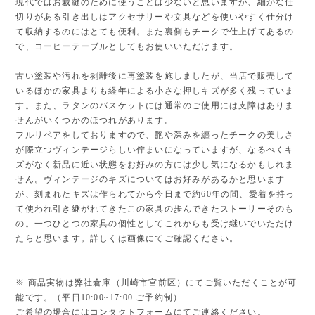
現代ではお裁縫のために使うことは少ないと思いますが、細かな仕
切りがある引き出しはアクセサリーや文具などを使いやすく仕分け
て収納するのにはとても便利。また裏側もチークで仕上げてあるの
で、コーヒーテーブルとしてもお使いいただけます。
古い塗装や汚れを剥離後に再塗装を施しましたが、当店で販売して
いるほかの家具よりも経年による小さな押しキズが多く残っていま
す。また、ラタンのバスケットには通常のご使用には支障はありま
せんがいくつかのほつれがあります。
フルリペアをしておりますので、艶や深みを纏ったチークの美しさ
が際立つヴィンテージらしい佇まいになっていますが、なるべくキ
ズがなく新品に近い状態をお好みの方には少し気になるかもしれま
せん。ヴィンテージのキズについてはお好みがあるかと思います
が、刻まれたキズは作られてから今日まで約60年の間、愛着を持っ
て使われ引き継がれてきたこの家具の歩んできたストーリーそのも
の。一つひとつの家具の個性としてこれからも受け継いでいただけ
たらと思います。詳しくは画像にてご確認ください。
※ 商品実物は弊社倉庫（川崎市宮前区）にてご覧いただくことが可
能です。（平日10:00~17:00 ご予約制）
ご希望の場合にはコンタクトフォームにてご連絡ください。