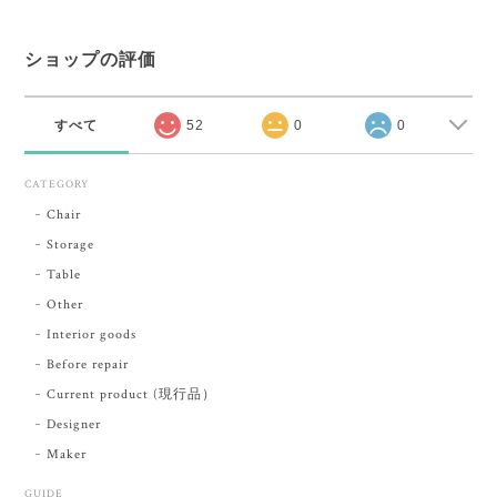
ショップの評価
すべて
52
0
0
CATEGORY
Chair
Storage
Table
Other
Interior goods
Before repair
Current product (現行品）
Designer
Maker
GUIDE