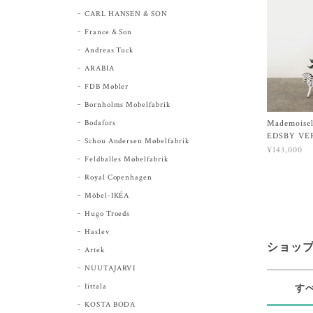
CARL HANSEN & SON
France & Son
Andreas Tuck
ARABIA
FDB Møbler
Bornholms Mobelfabrik
Bodafors
Mademoisell
EDSBY VE
Schou Andersen Møbelfabrik
¥143,000
Feldballes Møbelfabrik
Royal Copenhagen
Möbel-IKÉA
Hugo Troeds
Haslev
ショッ
Artek
NUUTAJARVI
Iittala
す
KOSTA BODA