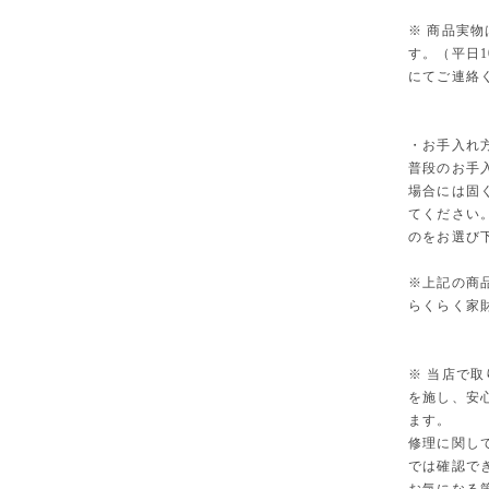
※ 商品実
す。（平日1
にてご連絡
・お手入れ
普段のお手
場合には固
てください
のをお選び
※上記の商
らくらく家
※ 当店で
を施し、安
ます。
修理に関し
では確認で