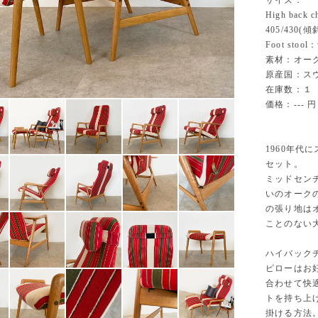
サイズ：
High back 
405/430(傾
Foot stool：
素材：オー
原産国：ス
在庫数：１
価格：--- 円
1960年
セット。
ミッドセン
いのオーク
の張り地は
ことのない
ハイバック
ピローはお
合わせて快
トを持ち上
掛ける方法