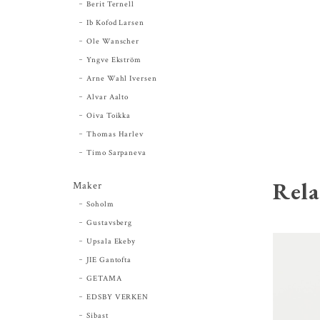
Berit Ternell
Ib Kofod Larsen
Ole Wanscher
Yngve Ekström
Arne Wahl Iversen
Alvar Aalto
Oiva Toikka
Thomas Harlev
Timo Sarpaneva
Rela
Maker
Soholm
Gustavsberg
Upsala Ekeby
JIE Gantofta
GETAMA
EDSBY VERKEN
Sibast