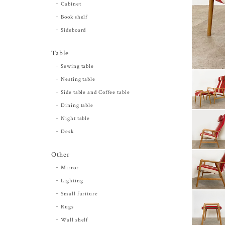
Cabinet
Book shelf
Sideboard
Table
Sewing table
Nesting table
Side table and Coffee table
Dining table
Night table
Desk
Other
Mirror
Lighting
Small furiture
Rugs
Wall shelf