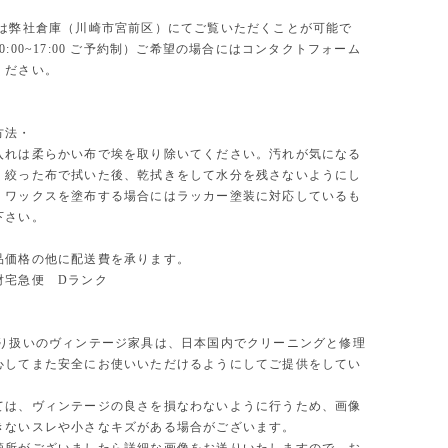
物は弊社倉庫（川崎市宮前区）にてご覧いただくことが可能で
0:00~17:00 ご予約制）ご希望の場合にはコンタクトフォーム
ください。
方法・
入れは柔らかい布で埃を取り除いてください。汚れが気になる
く絞った布で拭いた後、乾拭きをして水分を残さないようにし
。ワックスを塗布する場合にはラッカー塗装に対応しているも
下さい。
品価格の他に配送費を承ります。
財宅急便 Dランク
取り扱いのヴィンテージ家具は、日本国内でクリーニングと修理
心してまた安全にお使いいただけるようにしてご提供をしてい
ては、ヴィンテージの良さを損なわないように行うため、画像
きないスレや小さなキズがある場合がございます。