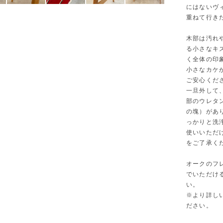
にはないヴ
重ねて行き
木部は汚れ
る小さなキ
く全体の印
小さなカケ
ご安心くだ
一旦外して
部のウレタ
の塊）があ
っかりと洗
使いいただ
をご了承く
オークのフ
でいただけ
い。
※より詳し
ださい。