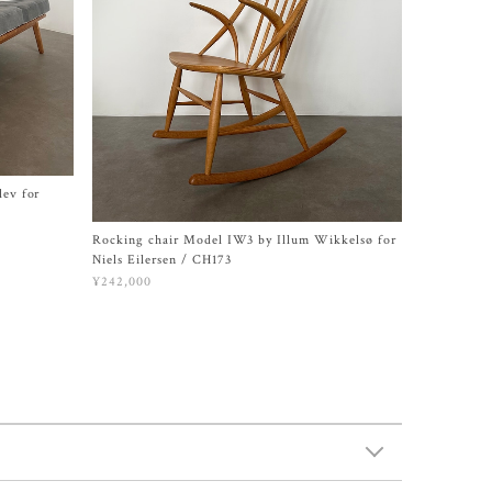
lev for
Rocking chair Model IW3 by Illum Wikkelsø for
Niels Eilersen / CH173
¥242,000