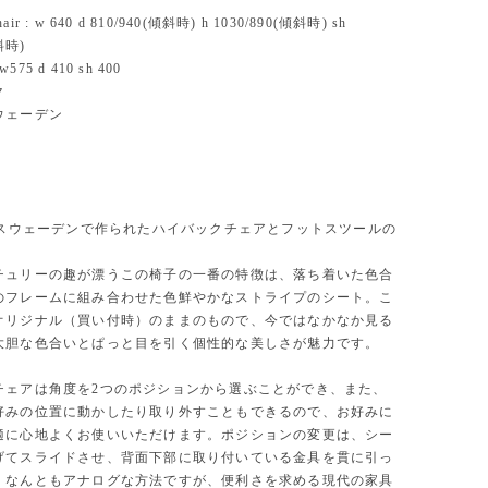
chair : w 640 d 810/940(傾斜時) h 1030/890(傾斜時) sh
斜時)
w575 d 410 sh 400
ク
ウェーデン
代にスウェーデンで作られたハイバックチェアとフットスツールの
チュリーの趣が漂うこの椅子の一番の特徴は、落ち着いた色合
のフレームに組み合わせた色鮮やかなストライプのシート。こ
オリジナル（買い付時）のままのもので、今ではなかなか見る
大胆な色合いとぱっと目を引く個性的な美しさが魅力です。
チェアは角度を2つのポジションから選ぶことができ、また、
好みの位置に動かしたり取り外すこともできるので、お好みに
適に心地よくお使いいただけます。ポジションの変更は、シー
げてスライドさせ、背面下部に取り付いている金具を貫に引っ
。なんともアナログな方法ですが、便利さを求める現代の家具