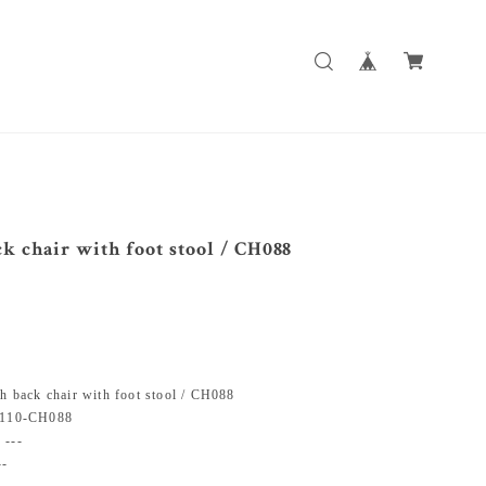
k chair with foot stool / CH088
ack chair with foot stool / CH088
10-CH088
--
-