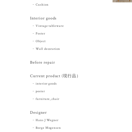
Cushion
Interior goods
Vintage tableware
Poster
Object
Wall decoration
Before repair
Current product (現行品）
interior goods
poster
furniture_chair
Designer
Hans J Wegner
Borge Mogensen