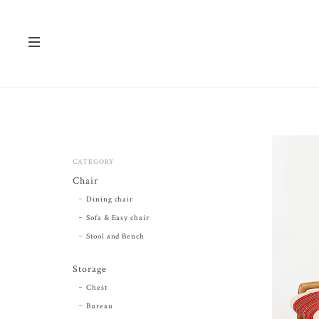
CATEGORY
Chair
Dining chair
Sofa & Easy chair
Stool and Bench
Storage
Chest
Bureau