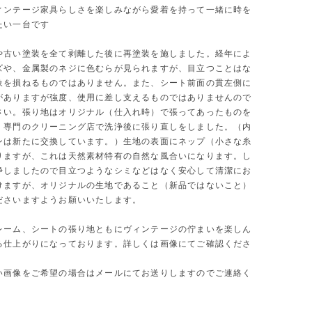
ィンテージ家具らしさを楽しみながら愛着を持って一緒に時を
たい一台です
や古い塗装を全て剥離した後に再塗装を施しました。経年によ
ズや、金属製のネジに色むらが見られますが、目立つことはな
象を損ねるものではありません。また、シート前面の貫左側に
がありますが強度、使用に差し支えるものではありませんので
さい。張り地はオリジナル（仕入れ時）で張ってあったものを
、専門のクリーニング店で洗浄後に張り直しをしました。（内
ンは新たに交換しています。）生地の表面にネップ（小さな糸
りますが、これは天然素材特有の自然な風合いになります。し
浄しましたので目立つようなシミなどはなく安心して清潔にお
けますが、オリジナルの生地であること（新品ではないこと）
ださいますようお願いいたします。
レーム、シートの張り地ともにヴィンテージの佇まいを楽しん
る仕上がりになっております。詳しくは画像にてご確認くださ
い画像をご希望の場合はメールにてお送りしますのでご連絡く