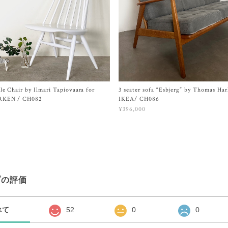
e Chair by Ilmari Tapiovaara for
3 seater sofa “Esbjerg” by Thomas Har
RKEN / CH082
IKEA/ CH086
¥396,000
プの評価
べて
52
0
0