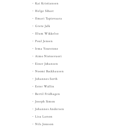
Kai Kristiansen
Helge Sibast
Ilmari Tapiovaara
Grete Jalk
Illum Wikkelso
Poul Jensen
Irma Yourstone
Aimo Nietosvuori
Einer Johansen
Noomi Backhausen
Johannes Sorth
Ester Wallin
Bertil Fridhagen
Joseph Simon
Johannes Andersen
Lisa Larson
Nils Jonsson