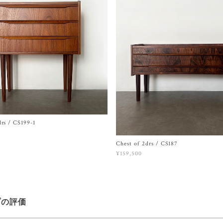
drs / CS199-1
Chest of 2drs / CS187
¥159,500
プの評価