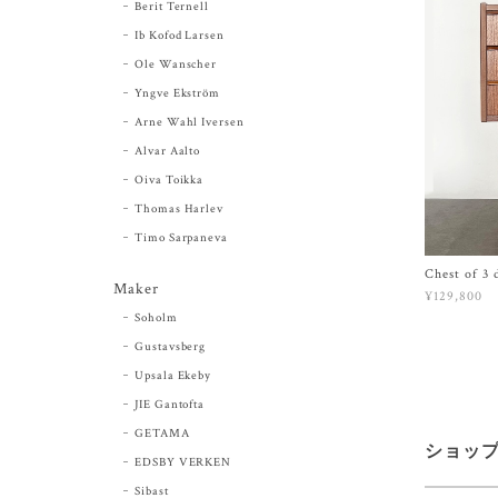
Berit Ternell
Ib Kofod Larsen
Ole Wanscher
Yngve Ekström
Arne Wahl Iversen
Alvar Aalto
Oiva Toikka
Thomas Harlev
Timo Sarpaneva
Chest of 3 
Maker
¥129,800
Soholm
Gustavsberg
Upsala Ekeby
JIE Gantofta
GETAMA
ショッ
EDSBY VERKEN
Sibast