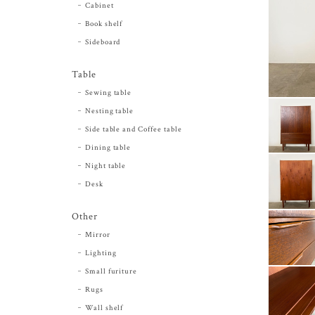
Cabinet
Book shelf
Sideboard
Table
Sewing table
Nesting table
Side table and Coffee table
Dining table
Night table
Desk
Other
Mirror
Lighting
Small furiture
Rugs
Wall shelf