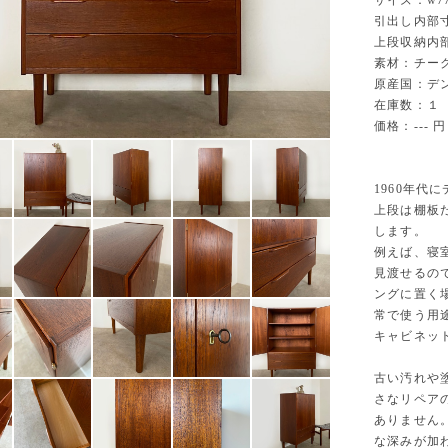
サイズ：w775 
引出し内部寸法：
上段収納内部寸
素材：チー
原産国：デ
在庫数：１
価格：--- 円
1960年代
上段は棚板
します。
例えば、寝
見渡せるの
ングに置く
常で使う用
キャビネッ
古い汚れや
さなリペア
ありません
な深みが加