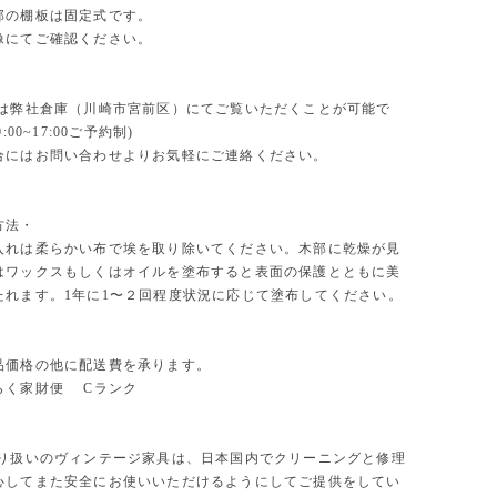
部の棚板は固定式です。
像にてご確認ください。
物は弊社倉庫（川崎市宮前区）にてご覧いただくことが可能で
:00~17:00ご予約制)
合にはお問い合わせよりお気軽にご連絡ください。
方法・
入れは柔らかい布で埃を取り除いてください。木部に乾燥が見
はワックスもしくはオイルを塗布すると表面の保護とともに美
たれます。1年に1〜２回程度状況に応じて塗布してください。
品価格の他に配送費を承ります。
らく家財便 Cランク
取り扱いのヴィンテージ家具は、日本国内でクリーニングと修理
心してまた安全にお使いいただけるようにしてご提供をしてい