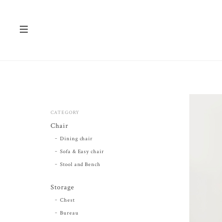
CATEGORY
Chair
Dining chair
Sofa & Easy chair
Stool and Bench
Storage
Chest
Bureau