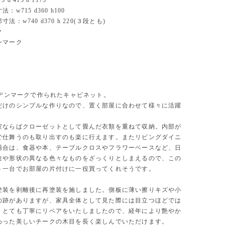
d 415 h 1175
w715 d360 h100
法：w740 d370 h 220(３段とも)
ク
ンマーク
にデンマークで作られたキャビネット。
だけのシンプルな作りなので、置く部屋に合わせて様々に活躍
室ならばクローゼットとして畳んだ衣類を重ねて収納。内部が
で仕舞うのも取り出すのも楽に行えます。またリビングダイニ
場合は、食器や本、テーブルクロスやフラワーベースなど、日
途や形状の異なる色々なものをざっくりとしまえるので、この
ト一台でお部屋の片付けに一役買ってくれそうです。
塗装を剥離後に再塗装を施しました。側板に薄い擦りキズや小
の跡がありますが、家具全体として見た際には目立つほどでは
。とても丁寧にリペアをいたしましたので、経年により艶やか
わった美しいチークの木目を長く楽しんでいただけます。