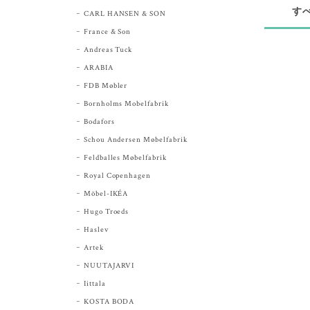
す
CARL HANSEN & SON
France & Son
Andreas Tuck
ARABIA
FDB Møbler
Bornholms Mobelfabrik
Bodafors
Schou Andersen Møbelfabrik
Feldballes Møbelfabrik
Royal Copenhagen
Möbel-IKÉA
Hugo Troeds
Haslev
Artek
NUUTAJARVI
Iittala
KOSTA BODA