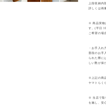
上段収納内
詳しくは画
※ 商品実
す。(平日 10
ご希望の場
・お手入れ
普段のお手
られた際に
しい艶が保
※上記の商
ヤマトらく
※ 当店で
を施し、安