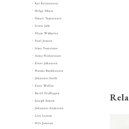
Kai Kristiansen
Helge Sibast
Ilmari Tapiovaara
Grete Jalk
Illum Wikkelso
Poul Jensen
Irma Yourstone
Aimo Nietosvuori
Einer Johansen
Noomi Backhausen
Johannes Sorth
Ester Wallin
Bertil Fridhagen
Rela
Joseph Simon
Johannes Andersen
Lisa Larson
Nils Jonsson