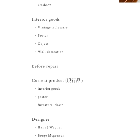
Cushion
Interior goods
Vintage tableware
Poster
Object
Wall decoration
Before repair
Current product (現行品）
interior goods
poster
furniture_chair
Designer
Hans J Wegner
Borge Mogensen