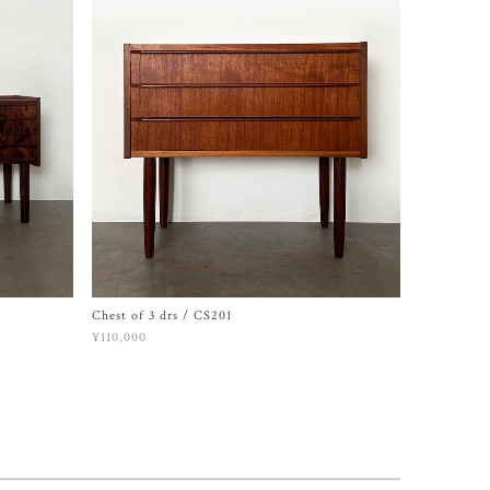
Chest of 3 drs / CS201
¥110,000