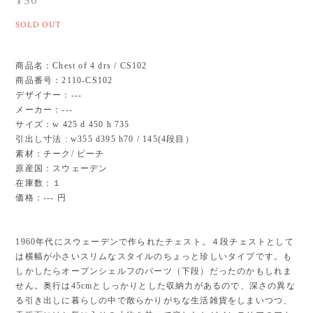
¥50
SOLD OUT
商品名：Chest of 4 drs / CS102
商品番号：2110-CS102
デザイナー：---
メーカー：---
サイズ：w 425 d 450 h 735
引出し寸法 : w355 d395 h70 / 145(4段目）
素材：チーク/ ビーチ
原産国：スウェーデン
在庫数：１
価格：--- 円
1960年代にスウェーデンで作られたチェスト。４段チェストとして
は横幅が小さいスリムなスタイルのちょっと珍しいタイプです。も
しかしたらオープンシェルフのパーツ（下段）だったのかもしれま
せん。奥行は45cmとしっかりとした収納力があるので、深さの異な
る引き出しに暮らしの中で散らかりがちな生活雑貨をしまいつつ、