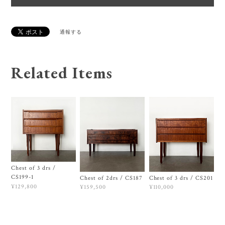
通報する
Related Items
Chest of 3 drs /
CS199-1
Chest of 2drs / CS187
Chest of 3 drs / CS201
¥129,800
¥159,500
¥110,000