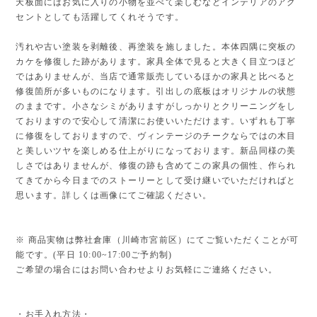
天板面にはお気に入りの小物を並べて楽しむなどインテリアのアク
セントとしても活躍してくれそうです。
汚れや古い塗装を剥離後、再塗装を施しました。本体四隅に突板の
カケを修復した跡があります。家具全体で見ると大きく目立つほど
ではありませんが、当店で通常販売しているほかの家具と比べると
修復箇所が多いものになります。引出しの底板はオリジナルの状態
のままです。小さなシミがありますがしっかりとクリーニングをし
ておりますので安心して清潔にお使いいただけます。いずれも丁寧
に修復をしておりますので、ヴィンテージのチークならではの木目
と美しいツヤを楽しめる仕上がりになっております。新品同様の美
しさではありませんが、修復の跡も含めてこの家具の個性、作られ
てきてから今日までのストーリーとして受け継いでいただければと
思います。詳しくは画像にてご確認ください。
※ 商品実物は弊社倉庫（川崎市宮前区）にてご覧いただくことが可
能です。(平日 10:00~17:00ご予約制)
ご希望の場合にはお問い合わせよりお気軽にご連絡ください。
・お手入れ方法・