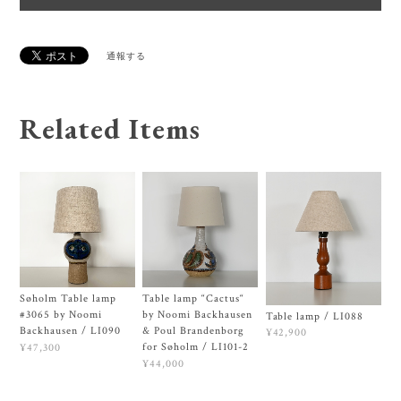
通報する
Related Items
Søholm Table lamp
Table lamp “Cactus“
#3065 by Noomi
by Noomi Backhausen
Table lamp / LI088
Backhausen / LI090
& Poul Brandenborg
¥42,900
for Søholm / LI101-2
¥47,300
¥44,000