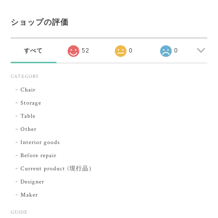
ショップの評価
すべて
52
0
0
CATEGORY
Chair
Storage
Table
Other
Interior goods
Before repair
Current product (現行品）
Designer
Maker
GUIDE