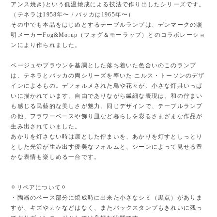
アンス焼き)という低温焼成による技法で作り出したシリーズです。
（テネラは1958年〜 / バッカは1965年〜）
その中でも本品をはじめとするテーブルランプは、デンマークの照
明メーカーFog&Morup（フォグ＆モーラップ）とのコラボレーショ
ンにより作られました。
ベージュやブラウンを基調とした落ち着いた色合いのこのランプ
は、テネラとバッカの両シリーズを率いた ニルス・トーソンのデザ
インによるもの。デフォルメされた鳥や花々が、小さな灯具いっぱ
いに描かれています。自由でありながら繊細な表現は、和の佇まい
も感じる民藝的な美しさが魅力。同じデザインで、テーブルランプ
の他、フラワーベースや飾り皿など暮らしを彩るさまざまな作品が
生み出されていました。
あかりを灯さない時は凛とした佇まいを、あかりを灯すとしっとり
とした光沢が生み出す優美なフォルムと、シーンによって見せる豊
かな表情も楽しめる一台です。
⚪︎リペアについて⚪︎
・陶器のベース部分に焼成時に出来た小さなシミ（黒点）がありま
すが、キズやカケなどはなく、またバックスタンプもきれいに残っ