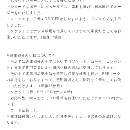
ておりヴィンテージとしては良好な状態です。
・シェードはボディにあったサイズ、素材を選び、日本国内でオー
ダーをいたしました。
・スイッチは、手元でON/OFFがしやすいようにプルタイプを採用
しました。
・ソケットにはナツメ球用も付属していますので常夜灯としてもお
使いいただけます。(画像17枚目）
⚪︎通電部分の仕様について⚪︎
・当店では通電部分の全てにおいて（ソケット、コード、コンセン
ト）日本で専門業者により国内仕様の部品に交換しております。
・その上で電気用品安全法を遵守し必要な検査を行い、PSEマーク
の取得をしておりますので、照明器具として問題なく安心してお使
いいただけます。（画像16枚目）
・ソケット口径：E26 / E12(ナツメ球)
・対応W数：60Wまで（LED電球もお使いいただけます）/ 5W(ナツ
メ球)
・コード全長：1.5m
※電球は付属いたしません。灯具本体とシェードのみのお届けとな
ります。