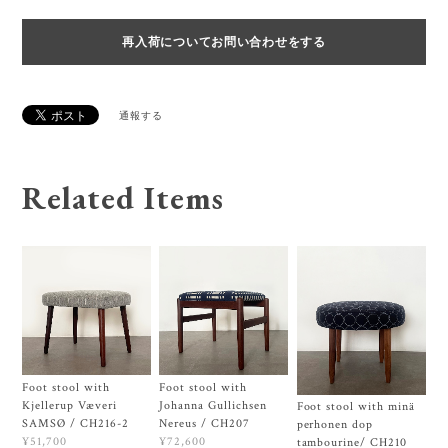
再入荷についてお問い合わせをする
通報する
Related Items
Foot stool with
Foot stool with
Kjellerup Væveri
Johanna Gullichsen
Foot stool with minä
SAMSØ / CH216-2
Nereus / CH207
perhonen dop
¥51,700
¥72,600
tambourine/ CH210