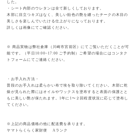
した。
・シート内部のウレタンは全て新しくしております。
木部に目立つキズはなく、美しい飴色の艶を纏ったチークの木目の
美しさを楽しんでいたける仕上がりになっております。
詳しくは画像にてご確認ください。
※ 商品実物は弊社倉庫（川崎市宮前区）にてご覧いただくことが可
能です。（平日10:00~17:00 ご予約制）ご希望の場合にはコンタク
トフォームにてご連絡ください。
・お手入れ方法・
普段のお手入れは柔らかい布で埃を取り除いてください。木部に乾
燥が見られた際にはオイルやワックスを塗布すると表面の保護とと
もに美しい艶が保たれます。1年に1〜２回程度状況に応じて塗布し
てください。
※上記の商品価格の他に配送費を承ります。
ヤマトらくらく家財便 Aランク