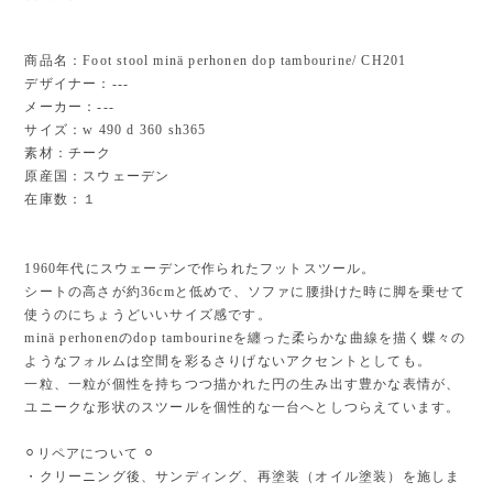
商品名：Foot stool minä perhonen dop tambourine/ CH201
デザイナー：---
メーカー：---
サイズ：w 490 d 360 sh365
素材：チーク
原産国：スウェーデン
在庫数：１
1960年代にスウェーデンで作られたフットスツール。
シートの高さが約36cmと低めで、ソファに腰掛けた時に脚を乗せて
使うのにちょうどいいサイズ感です。
minä perhonenのdop tambourineを纏った柔らかな曲線を描く蝶々の
ようなフォルムは空間を彩るさりげないアクセントとしても。
一粒、一粒が個性を持ちつつ描かれた円の生み出す豊かな表情が、
ユニークな形状のスツールを個性的な一台へとしつらえています。
⚪︎リペアについて ⚪︎
・クリーニング後、サンディング、再塗装（オイル塗装）を施しま