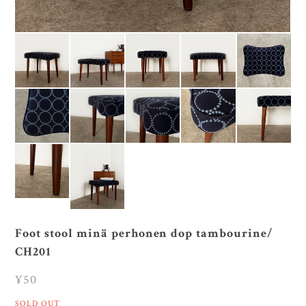
Foot stool minä perhonen dop tambourine/
CH201
¥50
SOLD OUT