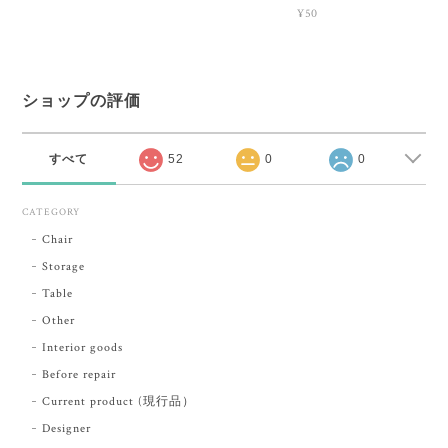
¥50
ショップの評価
すべて
52
0
0
CATEGORY
Chair
Storage
Table
Other
Interior goods
Before repair
Current product (現行品）
Designer