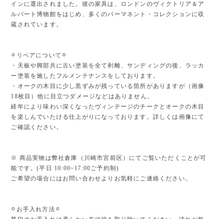
インに選出されました。彼の家具は、ロンドンのヴィクトリア＆ア
ルバート博物館をはじめ、多くのパーマネント・コレクションに収
蔵されています。
⚪︎リペアについて⚪︎
・天板や脚部共に古い塗装を全て剥離、サンディングの後、ラッカ
ー塗装を施したフルメンテナンスをしております。
・オークの木目に少し黒ずみが残っている箇所がありますが（画像
18枚目）他に目立つダメージなどはありません。
経年により味わい深くなったヴィンテージのチークとオークの木目
を楽しんでいたける仕上がりになっております。詳しくは画像にて
ご確認ください。
※ 商品実物は弊社倉庫（川崎市宮前区）にてご覧いただくことが可
能です。(平日 10:00~17:00ご予約制)
ご希望の場合にはお問い合わせよりお気軽にご連絡ください。
⚪︎お手入れ方法⚪︎