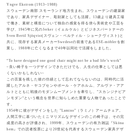
Yngve Ekstrom (1913~1988)
スウェーデン南部 スモーランド地方生まれ。スウェーデンの建築家
であり、家具デザイナー、彫刻家としても活躍。13歳より建具工場
で働き、素材と構造について独自の感覚を得る傍ら美術史や工芸を
学び、1945年に兄のJerker（イェルケル）とビジネスパートナーの
Sven Bertil Sjöqvist(スヴェン・ベルティル・ショークヴィスト)と
共に、現存する家具メーカーSwedeseの前進であるESE-möblerを創
業し、1988年に亡くなるまで40年以同社で活躍をしました。
“To have designed one good chair might not be a bad life’s work”
~良い椅子を一つデザインできただけでも、人生の仕事としては悪
くないかもしれない~
この言葉を残した彼の功績として忘れてならないのは、同時代に活
躍したアルネ・ヤコブセンやポール・ケアホルム、アルヴァ・アア
ルトとともに戦後のモダンムーブメントを牽引し、”スカンジナビア
ンモダン“という概念を世界に知らしめた重要な人物であったことで
す。
1954年に彼がデザインをした ”Lamino”（ラミノ）アームチェア。
人間工学に基づいたミニマリズムなデザインのこの椅子は、その完
成度の高さが評価され、1999年、スウェーデンの有力雑誌『Sköna
hem』での読者投票により20世紀を代表するスウェーデン家具デザ