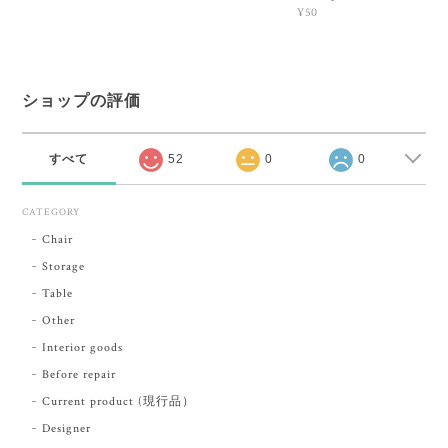
¥50
ショップの評価
すべて
52
0
0
CATEGORY
Chair
Storage
Table
Other
Interior goods
Before repair
Current product (現行品）
Designer