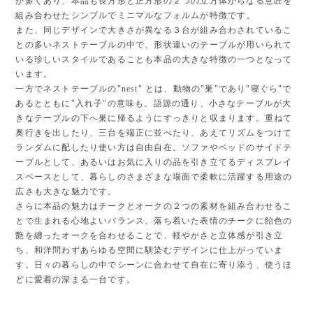
が多くあり、本品も長方形と正方形の２つの立方体からなる意匠を
組み合わせたシンプルでミニマルなフォルムが特徴です。
また、同じデザインで大きさが異なる３台が組み合わされているこ
との多いネストテーブルの中で、形状違いのテーブルが用いられて
いる珍しいスタイルであることも本品の大きな特徴の一つとなって
います。
一方でネストテーブルの"nest" とは、動物の"巣"であり"寝ぐら"で
あるとともに"入れ子"の意味も。語源の通り、小さなテーブルが大
きなテーブルの下へ巣に帰るようにすっきりと収まります。重ねて
奥行きを出したり、三台を端正に並べたり、あえてリズムをつけて
ランダムに配したり使い方は自由自在。ソファやベッドのサイドテ
ーブルとして、あるいはお気に入りの品を引き立てるディスプレイ
スペースとして、暮らしのさまざまな場面で柔軟に活躍する用途の
広さも大きな魅力です。
さらに本品の魅力はチークとオークの２つの素材を組み合わせるこ
とで生まれる心地よいバランス。落ち着いた表情のチークに飴色の
艶を纏ったオークを合わせることで、軽やかさと立体感が引き立
ち、和洋問わずあらゆる空間に馴染むデザインに仕上がっていま
す。日々の暮らしの中でシーンに合わせて自在に寄り添う、使うほ
どに愛着の深まる一台です。