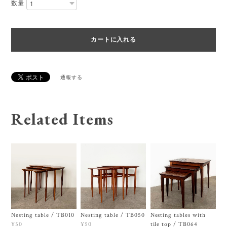
数量
通報する
Related Items
Nesting table / TB010
Nesting table / TB050
Nesting tables with
tile top / TB064
¥50
¥50