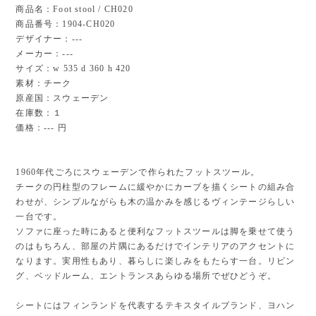
商品名：Foot stool / CH020
商品番号：1904-CH020
デザイナー：---
メーカー：---
サイズ：w 535 d 360 h 420
素材：チーク
原産国：スウェーデン
在庫数：１
価格：--- 円
1960年代ごろにスウェーデンで作られたフットスツール。
チークの円柱型のフレームに緩やかにカーブを描くシートの組み合
わせが、シンプルながらも木の温かみを感じるヴィンテージらしい
一台です。
ソファに座った時にあると便利なフットスツールは脚を乗せて使う
のはもちろん、部屋の片隅にあるだけでインテリアのアクセントに
なります。実用性もあり、暮らしに楽しみをもたらす一台。リビン
グ、ベッドルーム、エントランスあらゆる場所でぜひどうぞ。
シートにはフィンランドを代表するテキスタイルブランド、ヨハン