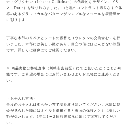
ナ・グリクセン（Johanna Gullichsen）の代表的なデザイン、ドリ
ス（Doris）を張り込みました。白と黒のコントラスト織りなす立体
感のあるグラフィカルなパターンがシンプルなスツールを表情豊か
に彩ります。
丁寧な木部のリペアとシートの張替え（ウレタンの交換含む）を行
いました。木部には美しい艶があり、目立つ傷はほとんどない状態
です。詳しくは画像にてご確認ください。
※ 商品実物は弊社倉庫（川崎市宮前区）にてご覧いただくことが可
能です。ご希望の場合にはお問い合わせよりお気軽にご連絡くださ
い。
・お手入れ方法・
普段のお手入れは柔らかい布で埃を取り除いてください。木部に乾
燥が見られた際にはオイルを塗布すると表面の保護とともに美しい
艶が保たれます。1年に1〜２回程度状況に応じて塗布してくださ
い。