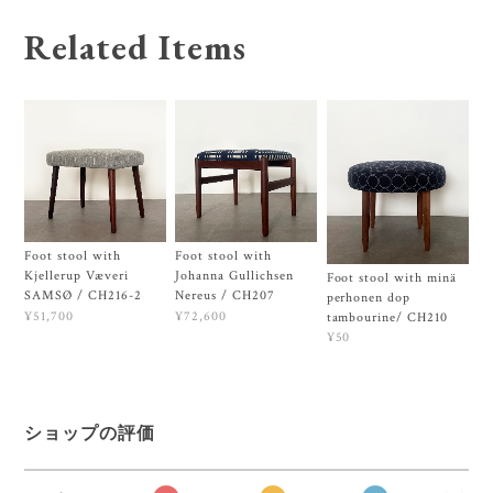
Related Items
Foot stool with
Foot stool with
Kjellerup Væveri
Johanna Gullichsen
Foot stool with minä
SAMSØ / CH216-2
Nereus / CH207
perhonen dop
¥51,700
¥72,600
tambourine/ CH210
¥50
ショップの評価