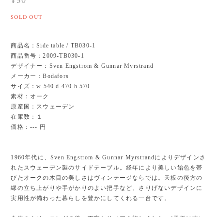
¥50
SOLD OUT
商品名：Side table / TB030-1
商品番号：2009-TB030-1
デザイナー：Sven Engstrom & Gunnar Myrstrand
メーカー：Bodafors
サイズ：w 540 d 470 h 570
素材：オーク
原産国：スウェーデン
在庫数：１
価格：--- 円
1960年代に、Sven Engstrom & Gunnar Myrstrandによりデザインさ
れたスウェーデン製のサイドテーブル。経年により美しい飴色を帯
びたオークの木目の美しさはヴィンテージならでは。天板の後方の
縁の立ち上がりや手がかりのよい把手など、さりげないデザインに
実用性が備わった暮らしを豊かにしてくれる一台です。