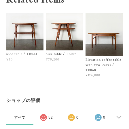
Side table / TB084
Side table / TB095
¥50
¥79,200
Elevation coffee table
with two leaves /
TB068
¥176,000
ショップの評価
すべて
52
0
0