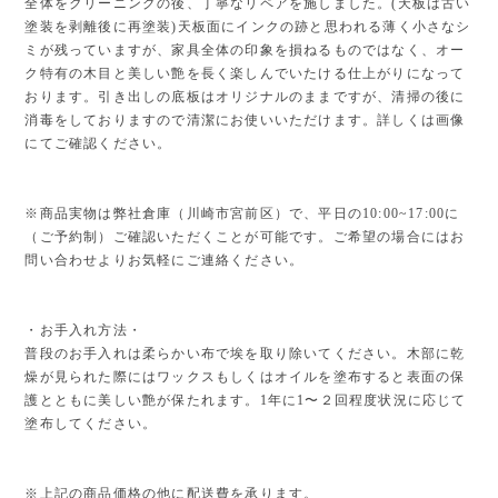
全体をクリーニングの後、丁寧なリペアを施しました。(天板は古い
塗装を剥離後に再塗装)天板面にインクの跡と思われる薄く小さなシ
ミが残っていますが、家具全体の印象を損ねるものではなく、オー
ク特有の木目と美しい艶を長く楽しんでいたける仕上がりになって
おります。引き出しの底板はオリジナルのままですが、清掃の後に
消毒をしておりますので清潔にお使いいただけます。詳しくは画像
にてご確認ください。
※商品実物は弊社倉庫（川崎市宮前区）で、平日の10:00~17:00に
（ご予約制）ご確認いただくことが可能です。ご希望の場合にはお
問い合わせよりお気軽にご連絡ください。
・お手入れ方法・
普段のお手入れは柔らかい布で埃を取り除いてください。木部に乾
燥が見られた際にはワックスもしくはオイルを塗布すると表面の保
護とともに美しい艶が保たれます。1年に1〜２回程度状況に応じて
塗布してください。
※上記の商品価格の他に配送費を承ります。