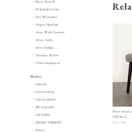
Berit Ternell
Rela
Ib Kofod Larsen
Ole Wanscher
Yngve Ekström
Arne Wahl Iversen
Alvar Aalto
Oiva Toikka
Thomas Harlev
Timo Sarpaneva
Maker
Soholm
Gustavsberg
Upsala Ekeby
JIE Gantofta
Foot stool
GETAMA
CH216-2
EDSBY VERKEN
¥51,700
Sibast