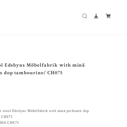
ool Edsbyns Möbelfabrik with minä
n dop tambourine/ CH075
tool Edsbyns Möbelfabrik with minä perhonen dop
/ CH075
09-CH075