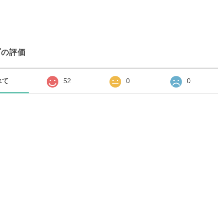
プの評価
べて
52
0
0