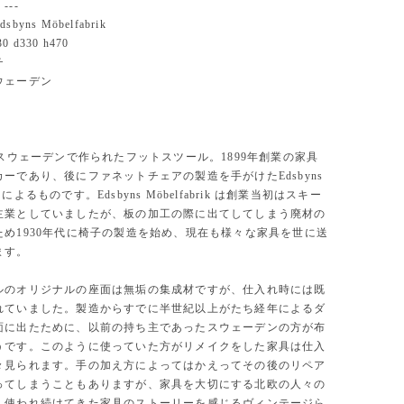
--
yns Möbelfabrik
 d330 h470
チ
ウェーデン
にスウェーデンで作られたフットスツール。1899年創業の家具
ーであり、後にファネットチェアの製造を手がけたEdsbyns
rik によるものです。Edsbyns Möbelfabrik は創業当初はスキー
主業としていましたが、板の加工の際に出てしてしまう廃材の
ため1930年代に椅子の製造を始め、現在も様々な家具を世に送
ます。
ルのオリジナルの座面は無垢の集成材ですが、仕入れ時には既
れていました。製造からすでに半世紀以上がたち経年によるダ
面に出たために、以前の持ち主であったスウェーデンの方が布
うです。このように使っていた方がリメイクをした家具は仕入
々見られます。手の加え方によってはかえってその後のリペア
ってしまうこともありますが、家具を大切にする北欧の人々の
く使われ続けてきた家具のストーリーを感じるヴィンテージら