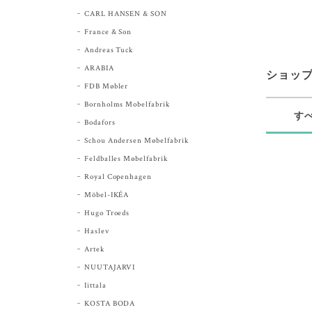
CARL HANSEN & SON
France & Son
Andreas Tuck
ARABIA
ショッ
FDB Møbler
Bornholms Mobelfabrik
す
Bodafors
Schou Andersen Møbelfabrik
Feldballes Møbelfabrik
Royal Copenhagen
Möbel-IKÉA
Hugo Troeds
Haslev
Artek
NUUTAJARVI
Iittala
KOSTA BODA