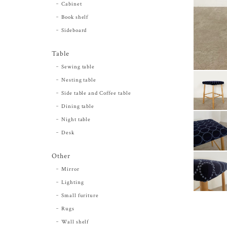
Cabinet
Book shelf
Sideboard
Table
Sewing table
Nesting table
Side table and Coffee table
Dining table
Night table
Desk
Other
Mirror
Lighting
Small furiture
Rugs
Wall shelf