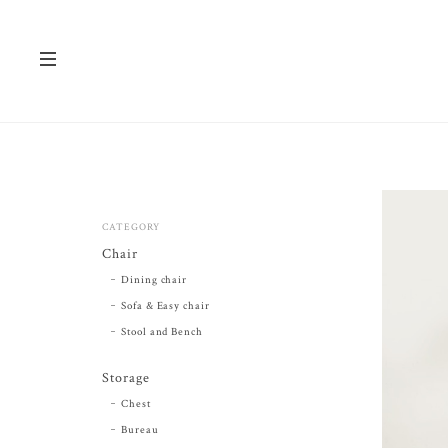
CATEGORY
Chair
Dining chair
Sofa & Easy chair
Stool and Bench
Storage
Chest
Bureau