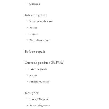
Cushion
Interior goods
Vintage tableware
Poster
Object
Wall decoration
Before repair
Current product (現行品）
interior goods
poster
furniture_chair
Designer
Hans J Wegner
Borge Mogensen