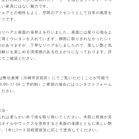
しい家具にはない魅力です。
チェアとの相性もよく、空間のアクセントとして日常の風景を
そうです。
のリペアと座面の張替えを行いました。座面には座り心地をよ
に薄くウレタンを入れています。脚部に取りきれなかったシミ
つかありますが、丁寧なリペアをしましたので、美しい艶と気
肌触りを楽しめる清潔感のある仕上がりになっております。詳
にてご確認ください。
物は弊社倉庫（川崎市宮前区）にてご覧いただくことが可能で
0:00~17:00 ご予約制）ご希望の場合にはコンタクトフォーム
ください。
方法・
入れは柔らかい布で埃を取り除いてください。木部に乾燥が見
はオイルやワックスを塗布すると表面の保護とともに美しい艶
す。1年に1〜２回程度状況に応じて塗布してください。