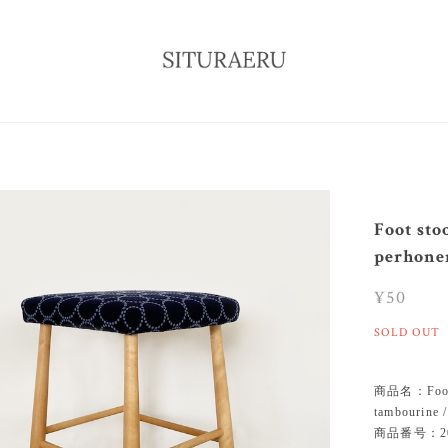
Foot st
perhone
¥50
SOLD OUT
商品名：Foot s
tambourine 
商品番号：20