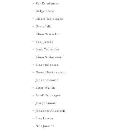
Kai Kristiansen
Helge Sibast
Ilmari Tapiovaara
Grete Jalk
Illum Wikkelso
Poul Jensen
Irma Yourstone
Aimo Nietosvuori
Einer Johansen
Noomi Backhausen
Johannes Sorth
Ester Wallin
Bertil Fridhagen
Joseph Simon
Johannes Andersen
Lisa Larson
Nils Jonsson