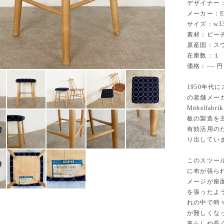
デザイナー：-
メーカー：Edsb
サイズ：w330
素材：ビー
原産国：ス
在庫数：１
価格：--- 円
1950年代
の老舗メーカ
Möbelfab
板の製造を
有効活用の
り出してい
このスツー
に布が張ら
メージが座
を張ったよ
れの中で時
が難しくな
暮らしや長