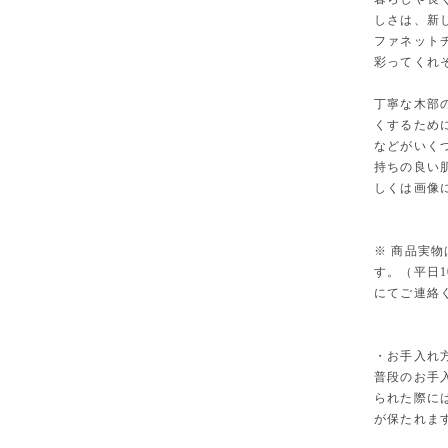
しさは、新
ファネット
彩ってくれ
丁寧な木部
くするため
などがいく
持ちの良い
しくは画像
※ 商品実
す。（平日1
にてご連絡
・お手入れ
普段のお手
られた際に
が保たれま