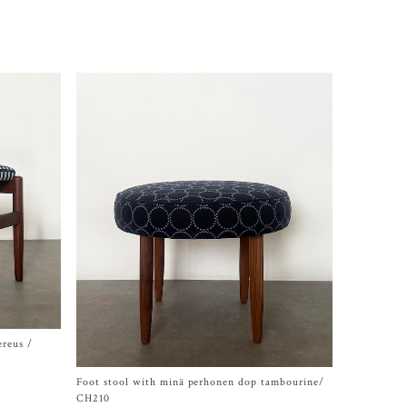
ereus /
Foot stool with minä perhonen dop tambourine/
CH210