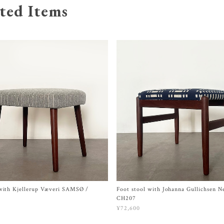
ted Items
 with Kjellerup Væveri SAMSØ /
Foot stool with Johanna Gullichsen N
CH207
¥72,600