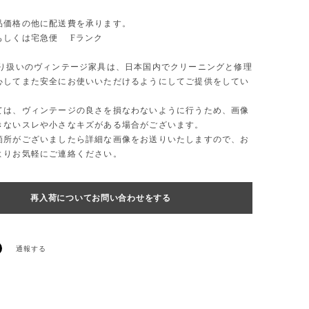
品価格の他に配送費を承ります。
もしくは宅急便 Fランク
取り扱いのヴィンテージ家具は、日本国内でクリーニングと修理
心してまた安全にお使いいただけるようにしてご提供をしてい
ては、ヴィンテージの良さを損なわないように行うため、画像
きないスレや小さなキズがある場合がございます。
箇所がございましたら詳細な画像をお送りいたしますので、お
よりお気軽にご連絡ください。
再入荷についてお問い合わせをする
通報する