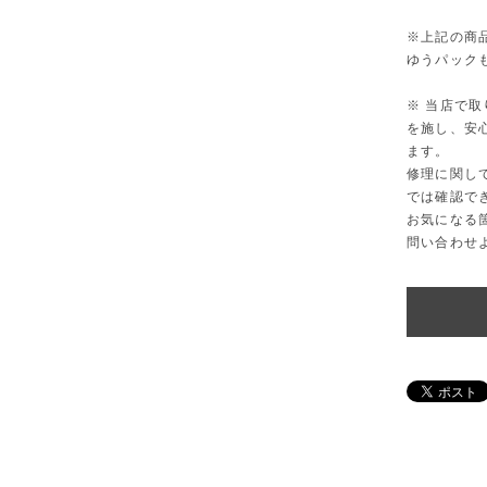
※上記の商
ゆうパック
※ 当店で
を施し、安
ます。
修理に関し
では確認で
お気になる
問い合わせ