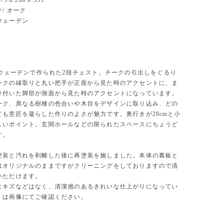
 d 280 h 555
/ オーク
ウェーデン
代スウェーデンで作られた2段チェスト。チークの引出しをぐるり
ークの縁取りと丸い把手が正面から見た時のアクセントに、ま
り付いた脚部が側面から見た時のアクセントになっています。
ーク、異なる樹種の色合いや木目をデザインに取り込み、どの
ても意匠を凝らした作りのよさが魅力です。奥行きが28cmと小
しいポイント。玄関ホールなどの限られたスペースにちょうど
す。
塗装と汚れを剥離した後に再塗装を施しました。本体の裏板と
はオリジナルのままですがクリーニングをしておりますので清
いただけます。
なキズなどはなく、清潔感のあるきれいな仕上がりになってい
くは画像にてご確認ください。