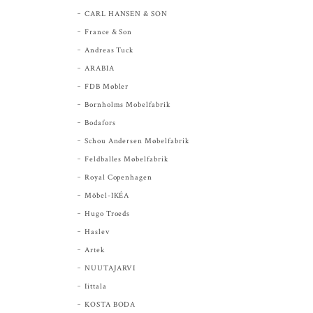
CARL HANSEN & SON
France & Son
Andreas Tuck
ARABIA
FDB Møbler
Bornholms Mobelfabrik
Bodafors
Schou Andersen Møbelfabrik
Feldballes Møbelfabrik
Royal Copenhagen
Möbel-IKÉA
Hugo Troeds
Haslev
Artek
NUUTAJARVI
Iittala
KOSTA BODA