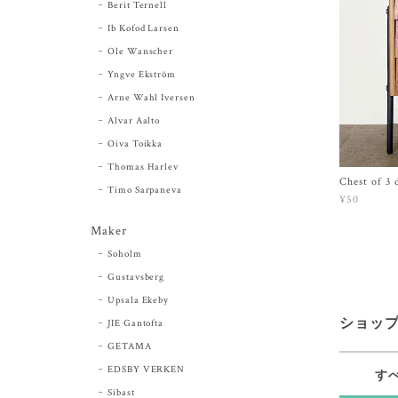
Berit Ternell
Ib Kofod Larsen
Ole Wanscher
Yngve Ekström
Arne Wahl Iversen
Alvar Aalto
Oiva Toikka
Thomas Harlev
Chest of 3 
Timo Sarpaneva
¥50
Maker
Soholm
Gustavsberg
Upsala Ekeby
ショッ
JIE Gantofta
GETAMA
EDSBY VERKEN
す
Sibast