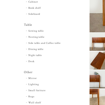
Cabinet
Book shelf
Sideboard
Table
Sewing table
Nesting table
Side table and Coffee table
Dining table
Night table
Desk
Other
Mirror
Lighting
Small furiture
Rugs
Wall shelf