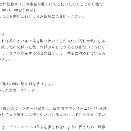
物は弊社倉庫（川崎市宮前区）にてご覧いただくことが可能で
:00~17:00ご予約制)
合にはお問い合わせよりお気軽にご連絡ください。
方法・
入れは柔らかい布で埃を取り除いてください。汚れが気になる
く絞った布で拭いた後、乾拭きをして水分を残さないようにし
。ワックスを塗布する場合にはラッカー塗装に対応しているも
下さい。
品価格の他に配送費を承ります。
らく家財便 Aランク
取り扱いのヴィンテージ家具は、日本国内でクリーニングと修理
心してまた安全にお使いいただけるようにしてご提供をしてい
ては、ヴィンテージの良さを損なわないように行うため、画像