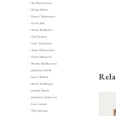
Kai Kristiansen
Helge Sibast
Ilmari Tapiovaara
Grete Jalk
Illum Wikkelso
Poul Jensen
Irma Yourstone
Aimo Nietosvuori
Einer Johansen
Noomi Backhausen
Johannes Sorth
Rela
Ester Wallin
Bertil Fridhagen
Joseph Simon
Johannes Andersen
Lisa Larson
Nils Jonsson