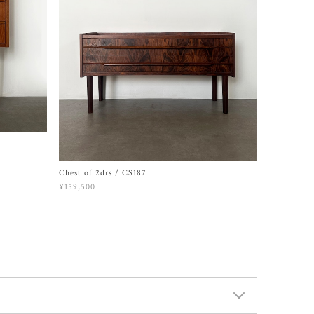
Chest of 2drs / CS187
¥159,500