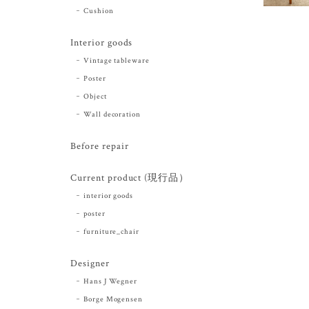
Cushion
Interior goods
Vintage tableware
Poster
Object
Wall decoration
Before repair
Current product (現行品）
interior goods
poster
furniture_chair
Designer
Hans J Wegner
Borge Mogensen