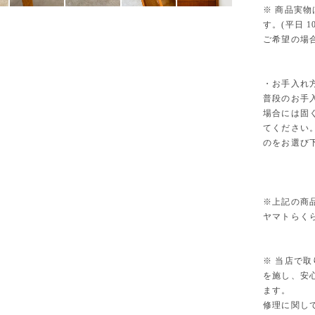
※ 商品実
す。(平日 10
ご希望の場
・お手入れ
普段のお手
場合には固
てください
のをお選び
※上記の商
ヤマトらく
※ 当店で
を施し、安
ます。
修理に関し