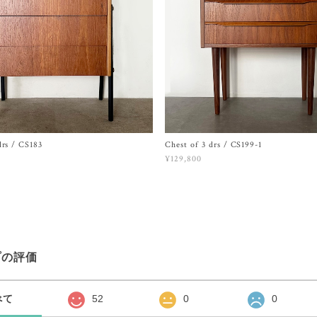
drs / CS183
Chest of 3 drs / CS199-1
¥129,800
プの評価
べて
52
0
0