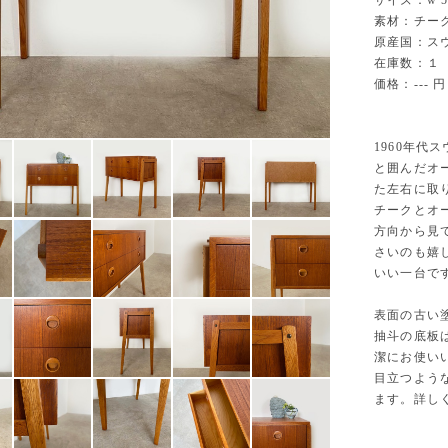
サイズ：w 575
素材：チーク
原産国：ス
在庫数：１
価格：--- 円
1960年
と囲んだオ
た左右に取
チークとオ
方向から見
さいのも嬉
いい一台で
表面の古い
抽斗の底板
潔にお使い
目立つよう
ます。詳し