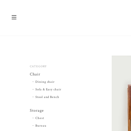
CATEGORY
Chair
Dining chair
Sofa & Easy chair
Stool and Bench
Storage
Chest
Bureau