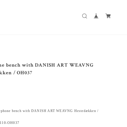
one bench with DANISH ART WEAVNG
kken / OH037
hone bench with DANISH ART WEAVNG Hestedækken /
10-OH037