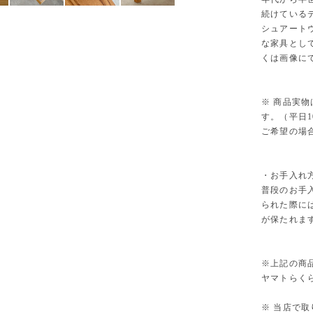
続けているデ
シュアートウ
な家具とし
くは画像に
※ 商品実
す。（平日10
ご希望の場
・お手入れ
普段のお手
られた際に
が保たれま
※上記の商
ヤマトらく
※ 当店で