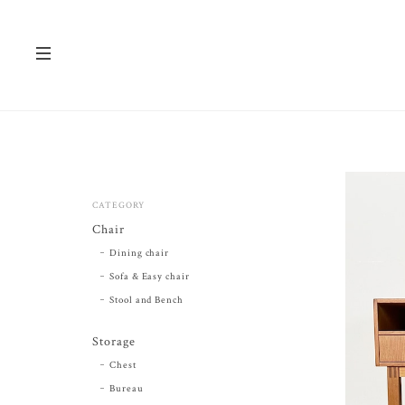
CATEGORY
Chair
Dining chair
Sofa & Easy chair
Stool and Bench
Storage
Chest
Bureau