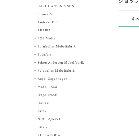
ショッ
CARL HANSEN & SON
France & Son
す
Andreas Tuck
ARABIA
FDB Møbler
Bornholms Mobelfabrik
Bodafors
Schou Andersen Møbelfabrik
Feldballes Møbelfabrik
Royal Copenhagen
Möbel-IKÉA
Hugo Troeds
Haslev
Artek
NUUTAJARVI
Iittala
KOSTA BODA