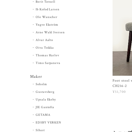
Berit Ternell
Ib Kofod Larsen
Ole Wanscher
Yngve Ekström
Arne Wahl Iversen
Alvar Aalto
Oiva Toikka
Thomas Harlev
Timo Sarpaneva
Maker
Foot stool
Soholm
CH216-2
¥51,700
Gustavsberg
Upsala Ekeby
JIE Gantofta
GETAMA
EDSBY VERKEN
Sibast