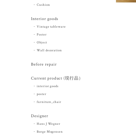
Cushion
Interior goods
Vintage tableware
Poster
Object
Wall decoration
Before repair
Current product (現行品）
interior goods
poster
furniture_chair
Designer
Hans J Wegner
Borge Mogensen