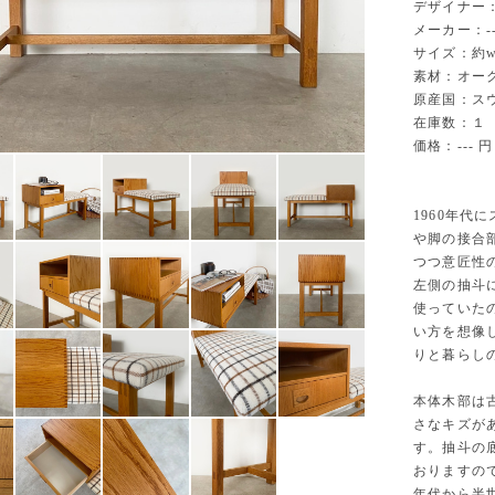
デザイナー：-
メーカー：--
サイズ：約w 91
素材：オー
原産国：ス
在庫数：１
価格：--- 円
1960年
や脚の接合
つつ意匠性
左側の抽斗
使っていた
い方を想像
りと暮らし
本体木部は
さなキズが
す。抽斗の
おりますの
年代から半