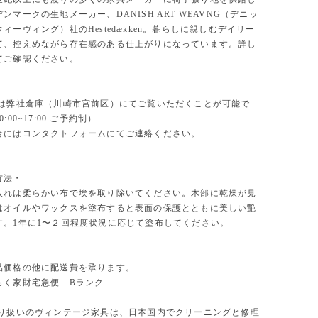
ンマークの生地メーカー、DANISH ART WEAVNG（デニッ
ィーヴィング）社のHestedækken。暮らしに親しむデイリー
て、控えめながら存在感のある仕上がりになっています。詳し
てご確認ください。
物は弊社倉庫（川崎市宮前区）にてご覧いただくことが可能で
:00~17:00 ご予約制）
合にはコンタクトフォームにてご連絡ください。
方法・
入れは柔らかい布で埃を取り除いてください。木部に乾燥が見
はオイルやワックスを塗布すると表面の保護とともに美しい艶
す。1年に1〜２回程度状況に応じて塗布してください。
品価格の他に配送費を承ります。
らく家財宅急便 Bランク
取り扱いのヴィンテージ家具は、日本国内でクリーニングと修理