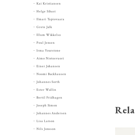
Kai Kristiansen
Helge Sibast
Ilmari Tapiovaara
Grete Jalk
Illum Wikkelso
Poul Jensen
Irma Yourstone
Aimo Nietosvuori
Einer Johansen
Noomi Backhausen
Johannes Sorth
Ester Wallin
Bertil Fridhagen
Joseph Simon
Rela
Johannes Andersen
Lisa Larson
Nils Jonsson