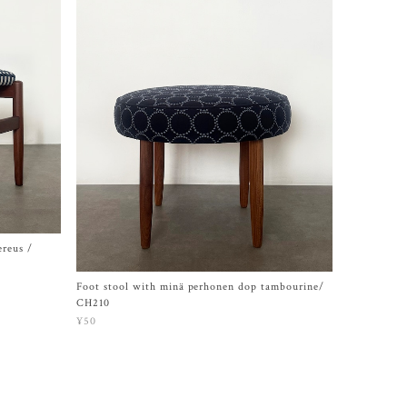
ereus /
Foot stool with minä perhonen dop tambourine/
CH210
¥50