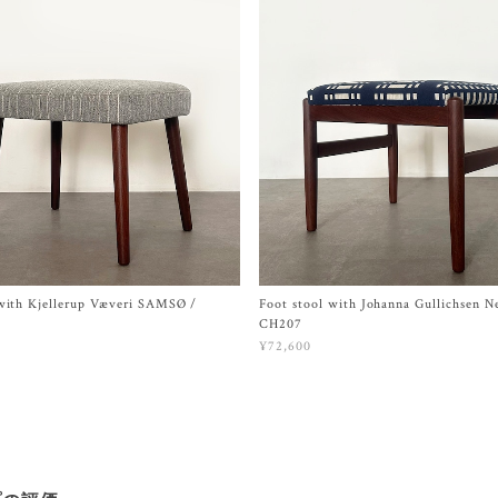
 with Kjellerup Væveri SAMSØ /
Foot stool with Johanna Gullichsen N
CH207
¥72,600