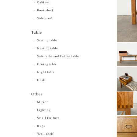
Cabinet
Book shelf
Sideboard
Table
Sewing table
Nesting table
Side table and Coffee table
Dining table
Night table
Desk
Other
Mirror
Lighting
Small furiture
Rugs
Wall shelf