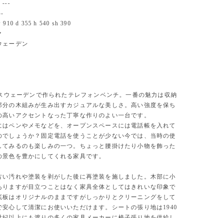
--
-
0 d 355 h 540 sh 390
ク
ウェーデン
代にスウェーデンで作られたテレフォンベンチ。一番の魅力は収納
部分の木組みが生み出すカジュアルな美しさ。高い強度を保ち
の高いアクセントなった丁寧な作りのよい一台です。
にはペンやメモなどを、オープンスペースには電話帳を入れて
のでしょうか？固定電話を使うことが少ない今では、当時の使
してみるのも楽しみの一つ。ちょっと腰掛けたり小物を飾った
の景色を豊かにしてくれる家具です。
古い汚れや塗装を剥がした後に再塗装を施しました。木部に小
ありますが目立つことはなく家具全体としてはきれいな印象で
底板はオリジナルのままですがしっかりとクリーニングをして
で安心して清潔にお使いいただけます。シートの張り地は1940
世紀以上にも渡りの多くの家具メーカーに椅子張り地を供給し