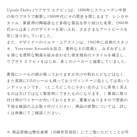
Upsala Ekeby (ウプサラ エクビィ)は、1886年にスウェーデン中部
の街ウプサラで創業し1980年代にその歴史を閉じるまで、レンガや
タイル、家庭用の陶磁器など多様な製品を作り続けた名窯。1960年
代からは多くのデザイナーを迎い入れ、さまざまなアートピースを
世に送り出していました。
また、デザイナーのイルマ・ユアストンは、1942年に自身のスタジ
オ、Yourstone Keramikを設立。素朴な土の質感と、みずみずしさ
を感じる透明な釉薬を組み合わせた彼女独自のスタイルを確立し、
ウプサラ エクビィをはじめ、多くのメーカーと協業していました。
裏面にシールの跡が残っておりますが欠けや割れヒビなどはなく、
また底面にUEのシールも残っておりヴィンテージ品としては良いコ
ンディションです。（ところどころに小さい点のように茶色く見え
るのは欠けではなく製造時にできたものになります。）裏面に取り
付け用のワイヤーが付いておりますが、重量がありますので壁面の
下地を確認の上お取り付けください。商品の状態については、詳し
くは画像にてご確認ください。
※ 商品実物は弊社倉庫（川崎市宮前区）にてご覧いただくことが可