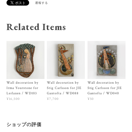
通報する
Related Items
Wall decoration by
Wall decoration by
Wall decoration by
Irma Yourstone for
Stig Carlsson for JIE
Stig Carlsson for JIE
Lerlaxen / WD103
Gantofta / WD088
Gantofta / WD040
¥16,500
¥7,700
¥50
ショップの評価