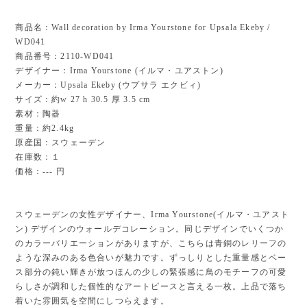
商品名：Wall decoration by Irma Yourstone for Upsala Ekeby /
WD041
商品番号：2110-WD041
デザイナー：Irma Yourstone (イルマ・ユアストン)
メーカー：Upsala Ekeby (ウプサラ エクビィ)
サイズ：約w 27 h 30.5 厚 3.5 cm
素材：陶器
重量：約2.4kg
原産国：スウェーデン
在庫数：１
価格：--- 円
スウェーデンの女性デザイナー、Irma Yourstone(イルマ・ユアスト
ン) デザインのウォールデコレーション。同じデザインでいくつか
のカラーバリエーションがありますが、こちらは青銅のレリーフの
ような深みのある色合いが魅力です。ずっしりとした重量感とベー
ス部分の鈍い輝きが放つほんの少しの緊張感に鳥のモチーフの可愛
らしさが調和した個性的なアートピースと言える一枚。上品で落ち
着いた雰囲気を空間にしつらえます。