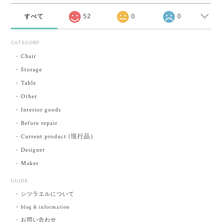
すべて
52
0
0
CATEGORY
Chair
Storage
Table
Other
Interior goods
Before repair
Current product (現行品）
Designer
Maker
GUIDE
シツラエルについて
blog & information
お問い合わせ