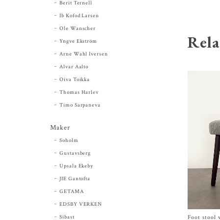
Berit Ternell
Ib Kofod Larsen
Ole Wanscher
Rela
Yngve Ekström
Arne Wahl Iversen
Alvar Aalto
Oiva Toikka
Thomas Harlev
Timo Sarpaneva
Maker
Soholm
Gustavsberg
Upsala Ekeby
JIE Gantofta
GETAMA
EDSBY VERKEN
Sibast
Foot stool