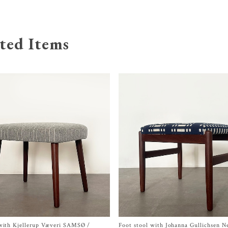
ted Items
 with Kjellerup Væveri SAMSØ /
Foot stool with Johanna Gullichsen N