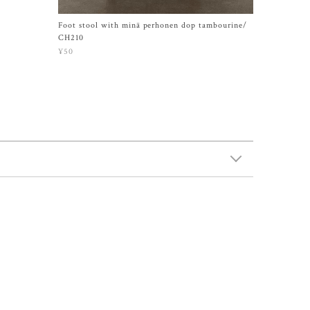
Foot stool with minä perhonen dop tambourine/
CH210
¥50