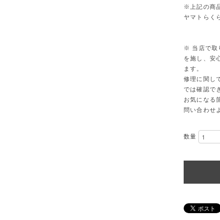
※上記の商
ヤマトらく
※ 当店で
を施し、安
ます。
修理に関し
では確認で
お気になる
問い合わせ
数量