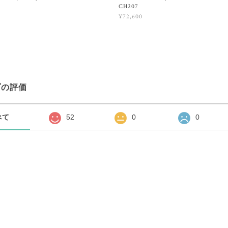
CH207
¥72,600
プの評価
べて
52
0
0