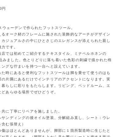
00円
にスウェーデンで作られたフットスツール。
えるオーク材のフレームに施された装飾的なアーチがデザイン
。カジュアルさの中にひとさじのエレガンスが添えられた親し
魅力です。
当店では初めてご紹介するテキスタイル、ミナペルホネンの
を張り込みました。色とりどりに落ち着いた色彩の刺繍で描かれた楕
ミングな佇まいを持つ一台へと設えています。
った時にあると便利なフットスツールは脚を乗せて使うのはも
屋の片隅にあるだけでインテリアのアクセントになります。実
、暮らしに彩りをもたらします。リビング、ベッドルーム、エ
などあらゆる場所でぜひどうぞ。
ト共に丁寧にリペアを施しました。
ルサンディングの後オイル塗装、分解組み直し、シート：ウレ
を含む張替え）
つ傷はほとんどありませんが、脚部に１箇所製造時に生じたと