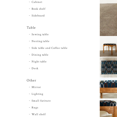
Cabinet
Book shelf
Sideboard
Table
Sewing table
Nesting table
Side table and Coffee table
Dining table
Night table
Desk
Other
Mirror
Lighting
Small furiture
Rugs
Wall shelf