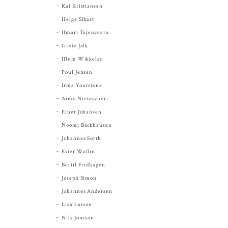
Kai Kristiansen
Helge Sibast
Ilmari Tapiovaara
Grete Jalk
Illum Wikkelso
Poul Jensen
Irma Yourstone
Aimo Nietosvuori
Einer Johansen
Noomi Backhausen
Johannes Sorth
Ester Wallin
Bertil Fridhagen
Joseph Simon
Johannes Andersen
Lisa Larson
Nils Jonsson