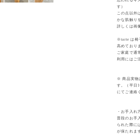
思われるキ
す）
この点以外
かな肌触り
詳しくは画
※tarte
高めており
ご家庭で通
利用にはご
※ 商品実
す。（平日1
にてご連絡
・お手入れ
普段のお手
られた際に
が保たれま