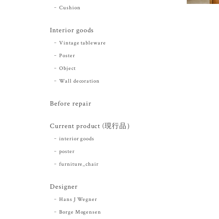
Cushion
Interior goods
Vintage tableware
Poster
Object
Wall decoration
Before repair
Current product (現行品）
interior goods
poster
furniture_chair
Designer
Hans J Wegner
Borge Mogensen