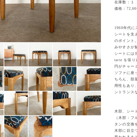
在庫数：１
価格：72,6
1960年代
シートを支
のポイント
みやすさが
シートには
tarte 
円がチャー
ソファに座
ちろん、部
用性もあり
ントランス
木部、シー
（木部：フ
タンの交換
木部に目立