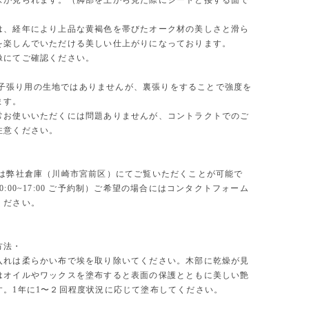
ズが見られます。（脚部を上から見た際にシートと接する面で
は、経年により上品な黄褐色を帯びたオーク材の美しさと滑ら
を楽しんでいただける美しい仕上がりになっております。
像にてご確認ください。
 は椅子張り用の生地ではありませんが、裏張りをすることで強度を
ます。
常お使いいただくには問題ありませんが、コントラクトでのご
注意ください。
物は弊社倉庫（川崎市宮前区）にてご覧いただくことが可能で
0:00~17:00 ご予約制）ご希望の場合にはコンタクトフォーム
ください。
方法・
入れは柔らかい布で埃を取り除いてください。木部に乾燥が見
はオイルやワックスを塗布すると表面の保護とともに美しい艶
す。1年に1〜２回程度状況に応じて塗布してください。