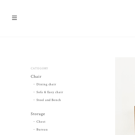
CATEGORY
Chair
Dining chair
Sofa & Easy chair
Stool and Bench
Storage
Chest
Bureau