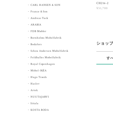
CH216-2
CARL HANSEN & SON
¥51,700
France & Son
Andreas Tuck
ARABIA
FDB Møbler
Bornholms Mobelfabrik
ショッ
Bodafors
Schou Andersen Møbelfabrik
Feldballes Møbelfabrik
す
Royal Copenhagen
Möbel-IKÉA
Hugo Troeds
Haslev
Artek
NUUTAJARVI
Iittala
KOSTA BODA