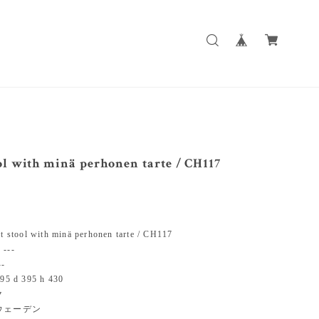
ol with minä perhonen tarte / CH117
tool with minä perhonen tarte / CH117
--
-
 d 395 h 430
ク
ウェーデン