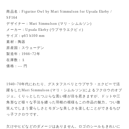
商品名：Figurine Owl by Mari Simmulson for Upsala Ekeby /
SF164
デザイナー：Mari Simmulson (マリ・シムルソン)
メーカー：Upsala Ekeby (ウプサラエクビィ)
サイズ：φ65 h100 mm
素材：陶器
原産国：スウェーデン
製造年：1966~72年
在庫数：１
価格：--- 円
1940~70年代にわたり、グスタフスベリとウプサラ・エクビーで活
躍をしたMari Simmulson (マリ・シムルソン)によるフクロウのオブ
ジェ。くりっとしたつぶらな黒い瞳が目を惹きますが、ドットや三
角形など様々な手法を纏った羽根の模様もこの作品の魅力。つい微
笑んでしまう愛らしさとモダンな美しさを楽しむことができるちび
っ子フクロウです。
欠けやヒビなどのダメージはありません。ロゴのシールもきれいに