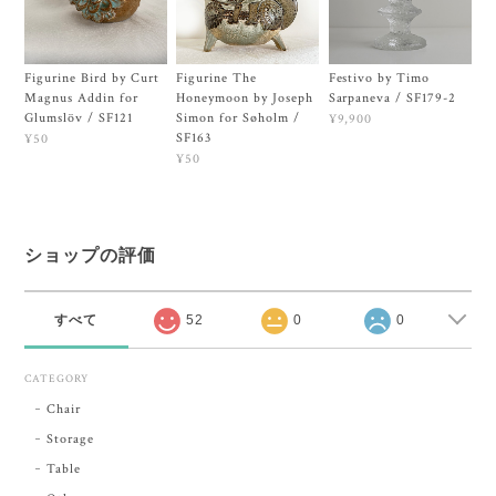
Figurine Bird by Curt
Figurine The
Festivo by Timo
Magnus Addin for
Honeymoon by Joseph
Sarpaneva / SF179-2
Glumslöv / SF121
Simon for Søholm /
¥9,900
SF163
¥50
¥50
ショップの評価
すべて
52
0
0
CATEGORY
Chair
Storage
Table