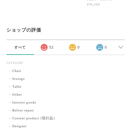
¥93,500
ショップの評価
すべて
52
0
0
CATEGORY
Chair
Storage
Table
Other
Interior goods
Before repair
Current product (現行品）
Designer