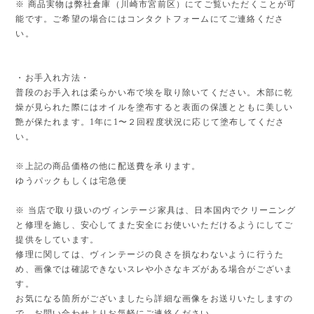
※ 商品実物は弊社倉庫（川崎市宮前区）にてご覧いただくことが可
能です。ご希望の場合にはコンタクトフォームにてご連絡くださ
い。
・お手入れ方法・
普段のお手入れは柔らかい布で埃を取り除いてください。木部に乾
燥が見られた際にはオイルを塗布すると表面の保護とともに美しい
艶が保たれます。1年に1〜２回程度状況に応じて塗布してくださ
い。
※上記の商品価格の他に配送費を承ります。
ゆうパックもしくは宅急便
※ 当店で取り扱いのヴィンテージ家具は、日本国内でクリーニング
と修理を施し、安心してまた安全にお使いいただけるようにしてご
提供をしています。
修理に関しては、ヴィンテージの良さを損なわないように行うた
め、画像では確認できないスレや小さなキズがある場合がございま
す。
お気になる箇所がございましたら詳細な画像をお送りいたしますの
で、お問い合わせよりお気軽にご連絡ください。