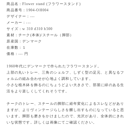
商品名：Flower stand (フラワースタンド)
商品番号：1904-OH004
デザイナー：---
メーカー：---
サイズ：w 310 d310 h500
素材：チーク(本体)/スチール（脚部）
原産国：デンマーク
在庫数：１
価格：--- 円
1960年代にデンマークで作られたフラワースタンド。
上部の丸いトレー、三角のシェルフ、しずく型の足元、と異なるフ
ォルムの組み合わせが心地よく調和しています。
小さな植木鉢を飾るのにちょうどよい大きさで、部屋に緑のある生
活をより楽しくしてくれそうです。
チークのトレー、スチールの脚部に経年変化によるスレなどがあり
ますが、よりヴィンテージらしさを醸し出すものになっていると思
います。脚部も磨きをかけましたので、光沢があり、全体的にきれ
いな状態です。詳しくは画像にてご確認ください。