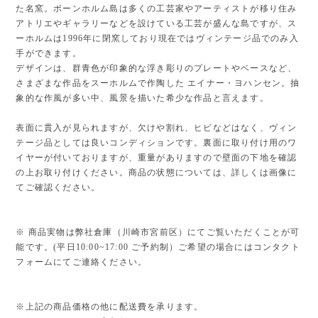
た名窯。ボーンホルム島は多くの工芸家やアーティストが移り住み
アトリエやギャラリーなどを設けている工芸が盛んな島ですが、ス
ーホルムは1996年に閉窯しており現在ではヴィンテージ品でのみ入
手ができます。
デザインは、群青色が印象的な浮き彫りのプレートやベースなど、
さまざまな作品をスーホルムで作陶した エイナー・ヨハンセン。抽
象的な作風が多い中、風景を描いた希少な作品と言えます。
表面に貫入が見られますが、欠けや割れ、ヒビなどはなく、ヴィン
テージ品としては良いコンディションです。裏面に取り付け用のワ
イヤーが付いておりますが、重量がありますので壁面の下地を確認
の上お取り付けください。商品の状態については、詳しくは画像に
てご確認ください。
※ 商品実物は弊社倉庫（川崎市宮前区）にてご覧いただくことが可
能です。(平日10:00~17:00 ご予約制）ご希望の場合にはコンタクト
フォームにてご連絡ください。
※上記の商品価格の他に配送費を承ります。