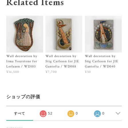
Related Items
Wall decoration by
Wall decoration by
Wall decoration by
Irma Yourstone for
Stig Carlsson for JIE
Stig Carlsson for JIE
Lerlaxen / WD103
Gantofta / WD088
Gantofta / WD040
¥16,500
¥7,700
¥50
ショップの評価
すべて
52
0
0