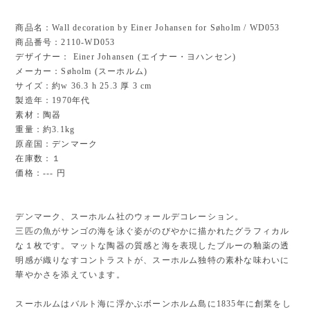
商品名：Wall decoration by Einer Johansen for Søholm / WD053
商品番号：2110-WD053
デザイナー： Einer Johansen (エイナー・ヨハンセン)
メーカー：Søholm (スーホルム)
サイズ：約w 36.3 h 25.3 厚 3 cm
製造年：1970年代
素材：陶器
重量：約3.1kg
原産国：デンマーク
在庫数：１
価格：--- 円
デンマーク、スーホルム社のウォールデコレーション。
三匹の魚がサンゴの海を泳ぐ姿がのびやかに描かれたグラフィカル
な１枚です。マットな陶器の質感と海を表現したブルーの釉薬の透
明感が織りなすコントラストが、スーホルム独特の素朴な味わいに
華やかさを添えています。
スーホルムはバルト海に浮かぶボーンホルム島に1835年に創業をし