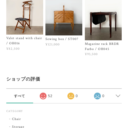
Valet stand with chair
Sewing box / ST007
/ OH016
Magazine rack BRDR
¥121,000
¥82,500
Furbo / OH045
¥93,500
ショップの評価
すべて
52
0
0
CATEGORY
Chair
Storage