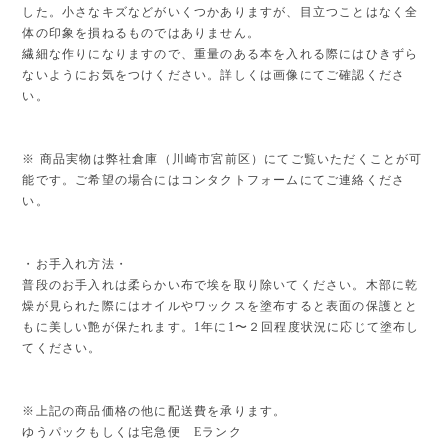
した。小さなキズなどがいくつかありますが、目立つことはなく全
体の印象を損ねるものではありません。
繊細な作りになりますので、重量のある本を入れる際にはひきずら
ないようにお気をつけください。詳しくは画像にてご確認くださ
い。
※ 商品実物は弊社倉庫（川崎市宮前区）にてご覧いただくことが可
能です。ご希望の場合にはコンタクトフォームにてご連絡くださ
い。
・お手入れ方法・
普段のお手入れは柔らかい布で埃を取り除いてください。木部に乾
燥が見られた際にはオイルやワックスを塗布すると表面の保護とと
もに美しい艶が保たれます。1年に1〜２回程度状況に応じて塗布し
てください。
※上記の商品価格の他に配送費を承ります。
ゆうパックもしくは宅急便 Eランク