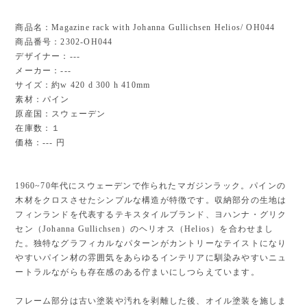
商品名：Magazine rack with Johanna Gullichsen Helios/ OH044
商品番号：2302-OH044
デザイナー：---
メーカー：---
サイズ：約w 420 d 300 h 410mm
素材：パイン
原産国：スウェーデン
在庫数：１
価格：--- 円
1960~70年代にスウェーデンで作られたマガジンラック。パインの
木材をクロスさせたシンプルな構造が特徴です。収納部分の生地は
フィンランドを代表するテキスタイルブランド、ヨハンナ・グリク
セン（Johanna Gullichsen）のヘリオス（Helios）を合わせまし
た。独特なグラフィカルなパターンがカントリーなテイストになり
やすいパイン材の雰囲気をあらゆるインテリアに馴染みやすいニュ
ートラルながらも存在感のある佇まいにしつらえています。
フレーム部分は古い塗装や汚れを剥離した後、オイル塗装を施しま