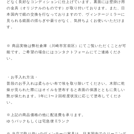
どなく良好なコンディションに仕上げています。裏面には壁掛け用
の金具（オリジナルのものです）が取り付いております。また、日
本国内で鏡の交換を行なっておりますので、ヴィンテージミラーに
見られる鏡面の揺らぎや曇りがなく、気持ちよくお使いいただけま
す。
※ 商品実物は弊社倉庫（川崎市宮前区）にてご覧いただくことが可
能です。ご希望の場合にはコンタクトフォームにてご連絡くださ
い。
・お手入れ方法・
普段のお手入れは柔らかい布で埃を取り除いてください。木部に乾
燥が見られた際にはオイルを塗布すると表面の保護とともに美しい
艶が保たれます。1年に1〜２回程度状況に応じて塗布してくださ
い。
※上記の商品価格の他に配送費を承ります。
ゆうパックもしくは宅急便 Eランク
※ 当店で取り扱いのヴィンテージ家具は、日本国内でクリーニング