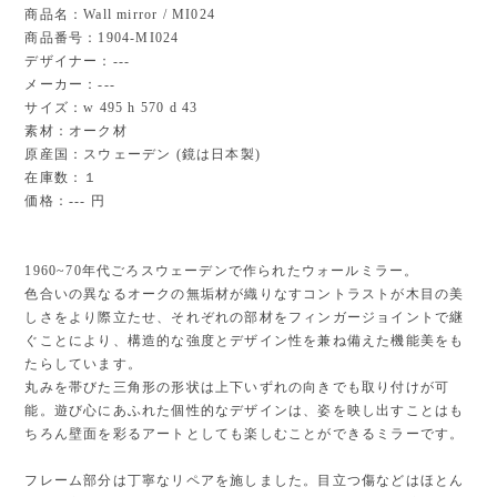
商品名：Wall mirror / MI024
商品番号：1904-MI024
デザイナー：---
メーカー：---
サイズ：w 495 h 570 d 43
素材：オーク材
原産国：スウェーデン (鏡は日本製)
在庫数：１
価格：--- 円
1960~70年代ごろスウェーデンで作られたウォールミラー。
色合いの異なるオークの無垢材が織りなすコントラストが木目の美
しさをより際立たせ、それぞれの部材をフィンガージョイントで継
ぐことにより、構造的な強度とデザイン性を兼ね備えた機能美をも
たらしています。
丸みを帯びた三角形の形状は上下いずれの向きでも取り付けが可
能。遊び心にあふれた個性的なデザインは、姿を映し出すことはも
ちろん壁面を彩るアートとしても楽しむことができるミラーです。
フレーム部分は丁寧なリペアを施しました。目立つ傷などはほとん