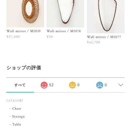
Wall mirror / MI039
Wall mirror / MI078
¥37,400
¥50
Wall mirror / MI077
¥62,700
ショップの評価
すべて
52
0
0
CATEGORY
Chair
Storage
Table