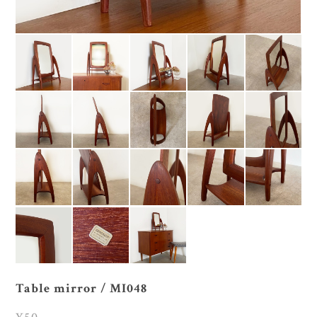
Table mirror / MI048