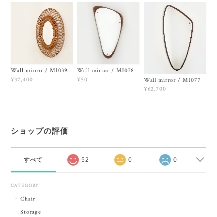
Wall mirror / MI039
Wall mirror / MI078
¥37,400
¥50
Wall mirror / MI077
¥62,700
ショップの評価
すべて
52
0
0
CATEGORY
Chair
Storage