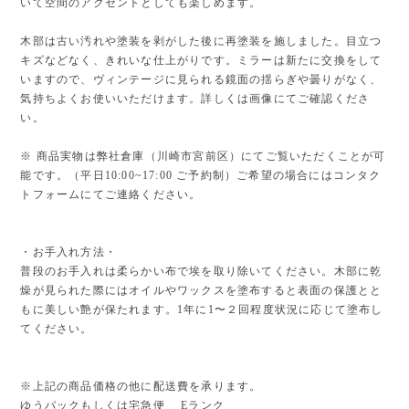
いて空間のアクセントとしても楽しめます。
木部は古い汚れや塗装を剥がした後に再塗装を施しました。目立つ
キズなどなく、きれいな仕上がりです。ミラーは新たに交換をして
いますので、ヴィンテージに見られる鏡面の揺らぎや曇りがなく、
気持ちよくお使いいただけます。詳しくは画像にてご確認くださ
い。
※ 商品実物は弊社倉庫（川崎市宮前区）にてご覧いただくことが可
能です。（平日10:00~17:00 ご予約制）ご希望の場合にはコンタク
トフォームにてご連絡ください。
・お手入れ方法・
普段のお手入れは柔らかい布で埃を取り除いてください。木部に乾
燥が見られた際にはオイルやワックスを塗布すると表面の保護とと
もに美しい艶が保たれます。1年に1〜２回程度状況に応じて塗布し
てください。
※上記の商品価格の他に配送費を承ります。
ゆうパックもしくは宅急便 Eランク