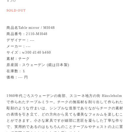
¥50
SOLD OUT
商品名Table mirror / MI048
商品番号：2110-MI048
デザイナー：---
メーカー：---
サイズ：w300 d140 h460
素材：チーク
原産国：スウェーデン (鏡は日本製)
在庫数：１
価格：--- 円
1960年代ごろスウェーデンの南部、スコーネ地方の街 Hässleholm
で作られたテーブルミラー。チークの無垢材を削り出して作られた
彫刻のような佇まいは、シンプルな造形でありながらチークの素材
の表情を引き立て、どの方向から見ても優美なフォルムを楽しむこ
とができます。小さな家具ですが細部に意匠を凝らした丁寧な作り
で、実用的であるのはもちろんのことテーブルやチェストの上に置